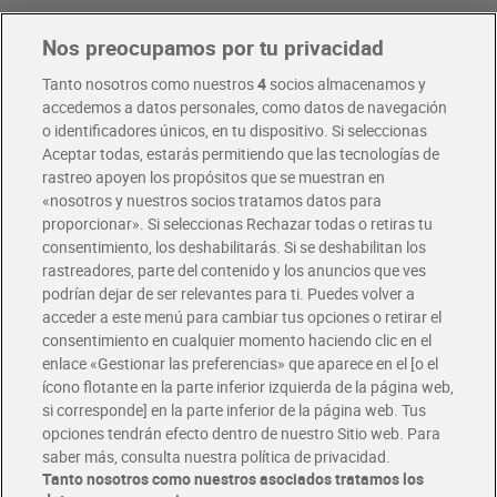
Nos preocupamos por tu privacidad
Pide hoy, recibe hoy
Entrega rápida y en la franja horaria que mejor te venga.
Tanto nosotros como nuestros
4
socios almacenamos y
accedemos a datos personales, como datos de navegación
o identificadores únicos, en tu dispositivo. Si seleccionas
Envío gratis por compras superiores a 100€
Aceptar todas, estarás permitiendo que las tecnologías de
Envío estandar por 4,99€
rastreo apoyen los propósitos que se muestran en
«nosotros y nuestros socios tratamos datos para
Glovo y Uber Eats
proporcionar». Si seleccionas Rechazar todas o retiras tu
Solicita tu factura de Glovo o Uber Eats
consentimiento, los deshabilitarás. Si se deshabilitan los
rastreadores, parte del contenido y los anuncios que ves
podrían dejar de ser relevantes para ti. Puedes volver a
Únete al CLUB Dia
acceder a este menú para cambiar tus opciones o retirar el
Disfruta las ventajas y ofertas exclusivas.
consentimiento en cualquier momento haciendo clic en el
Descárgate la APP Dia
enlace «Gestionar las preferencias» que aparece en el [o el
ícono flotante en la parte inferior izquierda de la página web,
Folletos y Tiendas
si corresponde] en la parte inferior de la página web. Tus
Descubre las mejores ofertas y busca tu tienda más cercana
opciones tendrán efecto dentro de nuestro Sitio web. Para
saber más, consulta nuestra política de privacidad.
Tanto nosotros como nuestros asociados tratamos los
Tarjeta MaX Dia
Te devuelve hasta 8€/mes de tus compras.