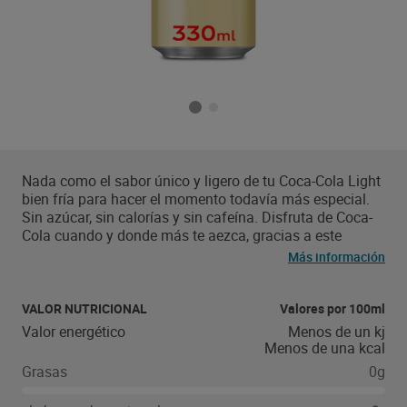
Nada como el sabor único y ligero de tu Coca-Cola Light
bien fría para hacer el momento todavía más especial.
Sin azúcar, sin calorías y sin cafeína. Disfruta de Coca-
Cola cuando y donde más te aezca, gracias a este
formato en lata 330 ml. Tu Coca-Cola, aún más
Más información
refrescante con mucho hielo y una rodaja de lima o
limón. Envase 100% reciclable.”
VALOR NUTRICIONAL
Valores por 100ml
Valor energético
Menos de un kj
Menos de una kcal
Grasas
0g