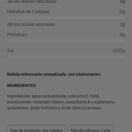
de las cuales saturadas
0g
Hidratos de Carbono
0g
de los cuales azúcares
0g
Proteínas
0g
Sal
0,02g
Bebida refrescante aromatizada. con edulcorantes.
INGREDIENTES
Ingredientes: agua carbonatada, colorante E-150d,
edulcorantes: ciclamato sódico, acesulfamo K y aspartamo,
acidulantes: ácido fosfórico y ácido cítrico y aromas .
Tipo de producto: Sin cafeína
Tipo de refresco: Light