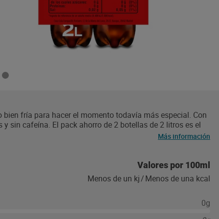
 bien fría para hacer el momento todavía más especial. Con
 y sin cafeína. El pack ahorro de 2 botellas de 2 litros es el
mala fría con hielo y una rodaja de lima o limón para
Más información
aterial reciclado y 100% reciclable.
Valores por 100ml
Menos de un kj
/
Menos de una kcal
0g