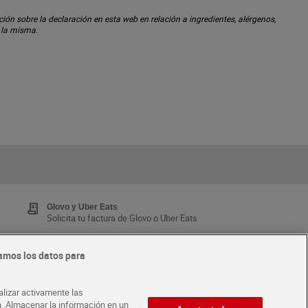
ón sobre la declaración en esta web en relación a ingredientes, alérgenos,
n la misma.
Glovo y Uber Eats
Solicita tu factura de Glovo o Uber Eats
amos los datos para
Tarjeta MaX Dia
Te devuelve hasta 8€/mes de tus compras.
alizar activamente las
¡Solicita tu tarjeta de crédito aquí!
ón. Almacenar la información en un