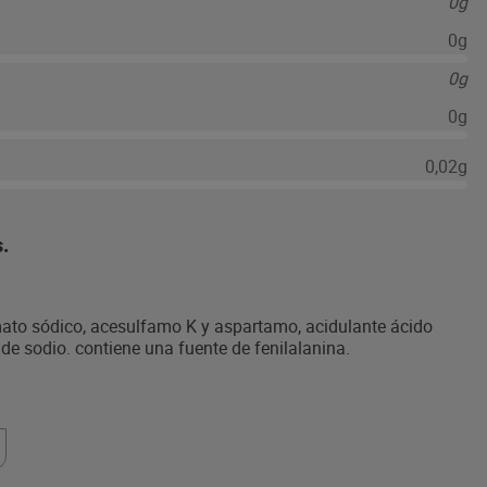
0g
0g
0g
0g
0,02g
.
mato sódico, acesulfamo K y aspartamo, acidulante ácido
 de sodio. contiene una fuente de fenilalanina.