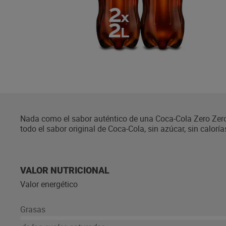
Nada como el sabor auténtico de una Coca-Cola Zero Zero
todo el sabor original de Coca-Cola, sin azúcar, sin calorías
formato perfecto para fiestas y comidas con los tuyos. Tó
disfrutar al máximo de todo su sabor. Envase con 25% de m
VALOR NUTRICIONAL
Valor energético
Grasas