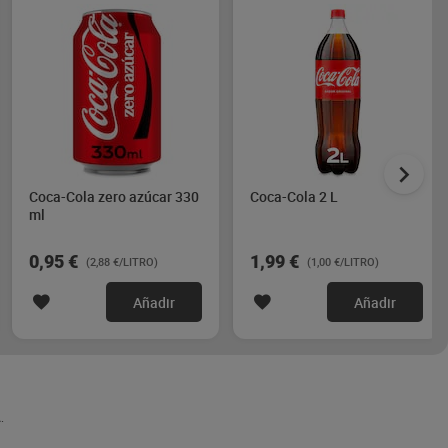
Coca-Cola zero azúcar 330
Coca-Cola 2 L
ml
0,95 €
1,99 €
(2,88 €/LITRO)
(1,00 €/LITRO)
Añadir
Añadir
.