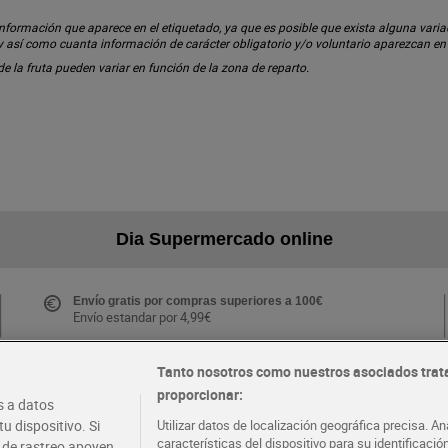
ormación que aparece en el etiquetado, ya que es posible que exista alguna variaci
 y así como cuanta información de carácter obligatorio y/o voluntario aparezcan e
 de la fruta pueden variar en función de la zona de reparto.
Dia Supermercado online
Envío gratis por compras superiores a 100€
Envío estandar por 4,99€
Tanto nosotros como nuestros asociados trat
proporcionar:
Folletos y Tiendas
 a datos
Descubre las mejores ofertas y busca tu tienda más
u dispositivo. Si
Utilizar datos de localización geográfica precisa. An
cercana
características del dispositivo para su identificaci
s de rastreo apoyen