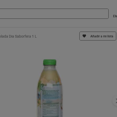
El
olada Dia Saborfera 1 L
Añadir a mi lista