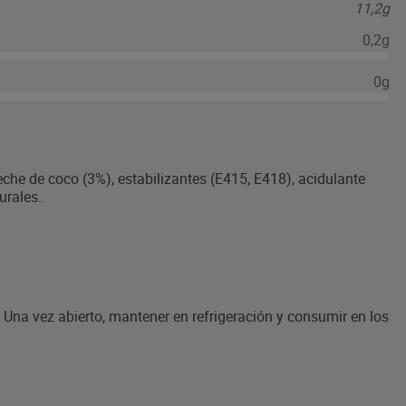
11,2g
0,2g
0g
eche de coco (3%), estabilizantes (E415, E418), acidulante
urales.
r. Una vez abierto, mantener en refrigeración y consumir en los