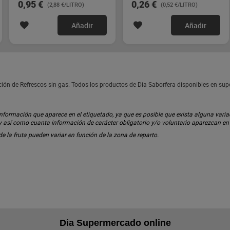
0,95 €
0,26 €
(2,88 €/LITRO)
(0,52 €/LITRO)
Añadir
Añadir
cción de Refrescos sin gas. Todos los productos de Dia Saborfera disponibles en su
ormación que aparece en el etiquetado, ya que es posible que exista alguna variaci
 y así como cuanta información de carácter obligatorio y/o voluntario aparezcan e
 de la fruta pueden variar en función de la zona de reparto.
Dia Supermercado online