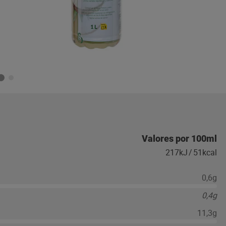
Valores por 100ml
217kJ
/
51kcal
0,6g
0,4g
11,3g