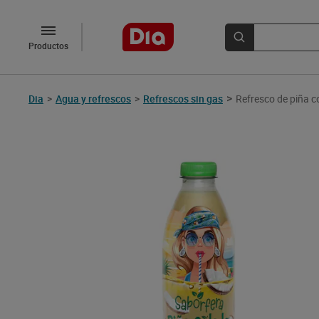
Productos
>
Dia
>
Agua y refrescos
>
Refrescos sin gas
Refresco de piña c