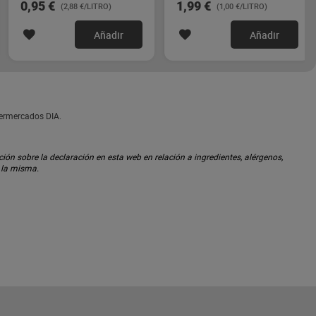
0,95 €
1,99 €
(2,88 €/LITRO)
(1,00 €/LITRO)
Añadir
Añadir
permercados DIA.
ón sobre la declaración en esta web en relación a ingredientes, alérgenos,
n la misma.