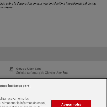
ón sobre la declaración en esta web en relación a ingredientes, alérgenos,
n la misma.
Glovo y Uber Eats
Solicita tu factura de Glovo o Uber Eats
amos los datos para
Tarjeta MaX Dia
Te devuelve hasta 8€/mes de tus compras.
alizar activamente las
¡Solicita tu tarjeta de crédito aquí!
ón. Almacenar la información en un
Aceptar todas