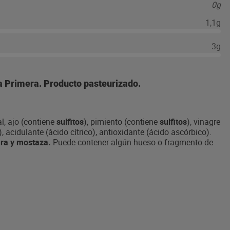
0g
1,1g
3g
a Primera. Producto pasteurizado.
l, ajo (contiene
sulfitos
), pimiento (contiene
sulfitos
), vinagre
 acidulante (ácido cítrico), antioxidante (ácido ascórbico).
ara y mostaza.
Puede contener algún hueso o fragmento de