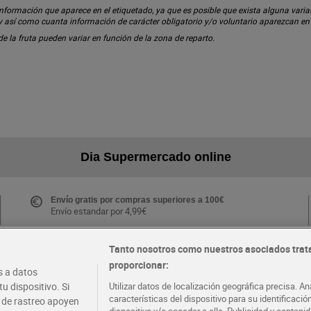
ormación que aparece en el etiquetado, ya que es posible que exista alguna variaci
 y así como cuanta información de carácter obligatorio y/o voluntario aparezcan e
 de la fruta pueden variar en función de la zona de reparto.
Dia Supermercado online
Envío gratis por compras superiores a 100€
Envío estandar por 4,99€
Tanto nosotros como nuestros asociados trat
proporcionar:
Folletos y Tiendas
 a datos
Descubre las mejores ofertas y busca tu tienda más
u dispositivo. Si
Utilizar datos de localización geográfica precisa. An
cercana
características del dispositivo para su identificaci
s de rastreo apoyen