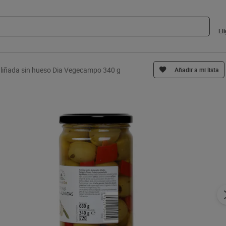
El
aliñada sin hueso Dia Vegecampo 340 g
Añadir a mi lista