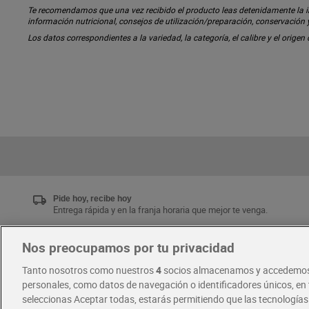
Te recomendamos que una vez recibido el producto leas detenidamente la inf
información nutricional, consejos de utilización/preparación, conservación
Los datos correspondientes a la variedad, la categoría, el calibre y el origen
Pide hoy, recibe hoy
Entrega rápida y en la franja horaria que mejor te venga.
Nos preocupamos por tu privacidad
Únete al CLUB Dia
Tanto nosotros como nuestros
4
socios almacenamos y accedemos
Disfruta las ventajas y ofertas exclusivas.
personales, como datos de navegación o identificadores únicos, en t
Descárgate la APP Dia
seleccionas Aceptar todas, estarás permitiendo que las tecnología