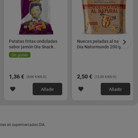
Patatas fritas onduladas
Nueces peladas al natural
sabor jamón Dia Snack
Dia Naturmundo 200 g
Maniac 170 g
Sin gluten
1,36 €
2,50 €
(8,00 €/KILO)
(12,50 €/KILO)
Añadir
Añadir
bles en supermercados DIA.