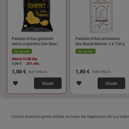
Patatas fritas gourmet
Patatas fritas artesanas
extra crujientes Dia Snack
Dia Snack Maniac 2 x 150 g
Maniac 150 g
Sin gluten
Sin gluten
Oferta CLUB Dia
1,35 €
25% dto.
1,00 €
1,80 €
(6,67 €/KILO)
(6,00 €/KILO)
Añadir
Añadir
Compra Aceitunas gordal aliñada sin hueso Dia Vegecampo 340 g al mejor 