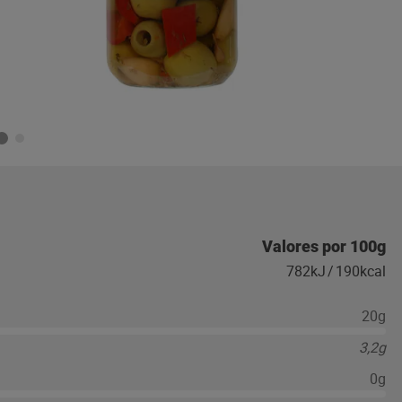
Valores por 100g
782kJ
/
190kcal
20g
3,2g
0g