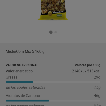
MisterCorn Mix 5 160 g
VALOR NUTRICIONAL
Valores por 100g
Valor energético
2140kJ
/
513kcal
Grasas
29g
de las cuales saturadas
4,5g
Hidratos de Carbono
46g
de los cuales azúcares
8,3g