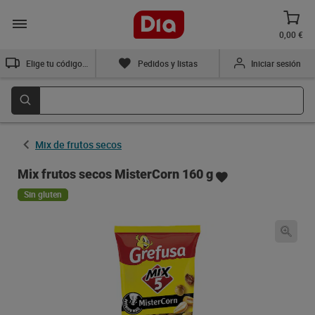
0,00 €
Elige tu código postal
Pedidos y listas
Iniciar sesión
Mix de frutos secos
Mix frutos secos MisterCorn 160 g
Sin gluten