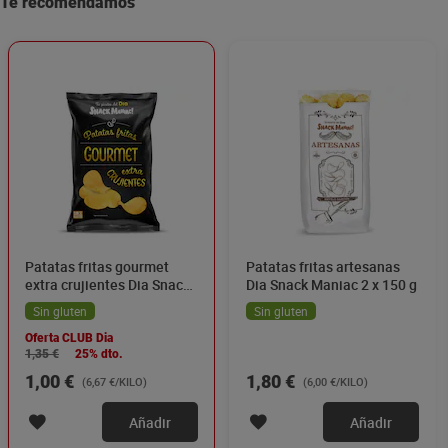
Te recomendamos
Patatas fritas gourmet
Patatas fritas artesanas
extra crujientes Dia Snack
Dia Snack Maniac 2 x 150 g
Maniac 150 g
Sin gluten
Sin gluten
Oferta CLUB Dia
1,35 €
25% dto.
1,00 €
1,80 €
(6,67 €/KILO)
(6,00 €/KILO)
Añadir
Añadir