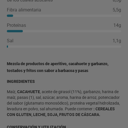
Fibra alimentaria
5,5g
Proteínas
14g
Sal
1,1g
Mezcla de productos de aperitivo, cacahuete y garbanzo,
tostados y fritos con sabor a barbacoa y pasas
INGREDIENTES
Maíz,
CACAHUETE
, aceite de girasol (11%), garbanzo, harina de
maíz, pasas (1), sal, azúcar, aroma, harina de arroz, potenciador
del sabor (glutamato monosódico), proteína vegetal hidrolizada,
levadura en polvo, sal ahumada. Puede contener
: CEREALES
CON GLUTEN, LECHE, SOJA, FRUTOS DE CÁSCARA.
CONSERVACIÓN Y UTILIZACIÓN