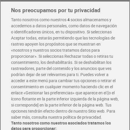
Nos preocupamos por tu privacidad
Pide hoy, recibe hoy
Entrega rápida y en la franja horaria que mejor te venga.
Tanto nosotros como nuestros
4
socios almacenamos y
accedemos a datos personales, como datos de navegación
o identificadores únicos, en tu dispositivo. Si seleccionas
Envío gratis por compras superiores a 100€
Aceptar todas, estarás permitiendo que las tecnologías de
Envío estandar por 4,99€
rastreo apoyen los propósitos que se muestran en
«nosotros y nuestros socios tratamos datos para
Glovo y Uber Eats
proporcionar». Si seleccionas Rechazar todas o retiras tu
Solicita tu factura de Glovo o Uber Eats
consentimiento, los deshabilitarás. Si se deshabilitan los
rastreadores, parte del contenido y los anuncios que ves
podrían dejar de ser relevantes para ti. Puedes volver a
Únete al CLUB Dia
acceder a este menú para cambiar tus opciones o retirar el
Disfruta las ventajas y ofertas exclusivas.
consentimiento en cualquier momento haciendo clic en el
Descárgate la APP Dia
enlace «Gestionar las preferencias» que aparece en el [o el
ícono flotante en la parte inferior izquierda de la página web,
Folletos y Tiendas
si corresponde] en la parte inferior de la página web. Tus
Descubre las mejores ofertas y busca tu tienda más cercana
opciones tendrán efecto dentro de nuestro Sitio web. Para
saber más, consulta nuestra política de privacidad.
Tanto nosotros como nuestros asociados tratamos los
Tarjeta MaX Dia
Te devuelve hasta 8€/mes de tus compras.
datos para proporcionar: