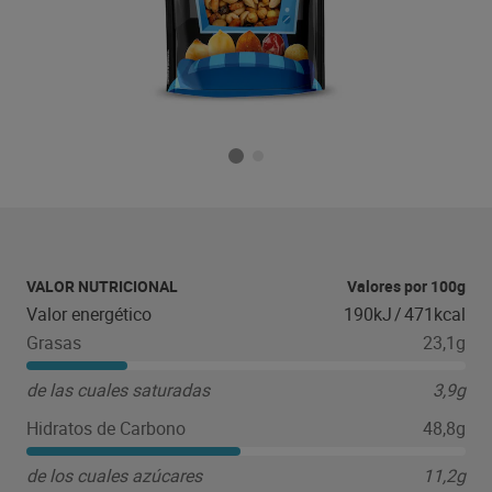
VALOR NUTRICIONAL
Valores por 100g
Valor energético
190kJ
/
471kcal
Grasas
23,1g
de las cuales saturadas
3,9g
Hidratos de Carbono
48,8g
de los cuales azúcares
11,2g