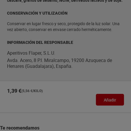
cáscara, granos de sésamo, leche, derivados lácteos y de soja.
CONSERVACIÓN Y UTILIZACIÓN
Conservar en lugar fresco y seco, protegido de la luz solar. Una
vez abierto, conservar en envase cerrado herméticamente.
INFORMACIÓN DEL RESPONSABLE
Aperitivos Flaper, S.L.U.
Avda. Acero, 8 P.I. Miralcampo, 19200 Azuqueca de
Henares (Guadalajara), España.
1,39 €
(5,56 €/KILO)
Añadir
Te recomendamos