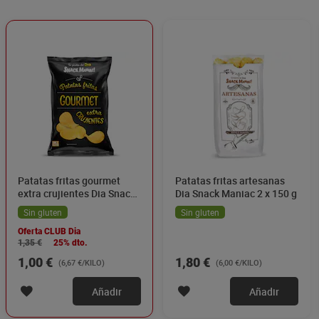
Patatas fritas gourmet
Patatas fritas artesanas
extra crujientes Dia Snack
Dia Snack Maniac 2 x 150 g
Maniac 150 g
Sin gluten
Sin gluten
Oferta CLUB Dia
1,35 €
25% dto.
1,00 €
1,80 €
(6,67 €/KILO)
(6,00 €/KILO)
Añadir
Añadir