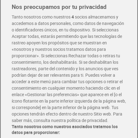
Nos preocupamos por tu privacidad
Pide hoy, recibe hoy
Entrega rápida y en la franja horaria que mejor te venga.
Tanto nosotros como nuestros
4
socios almacenamos y
accedemos a datos personales, como datos de navegación
o identificadores únicos, en tu dispositivo. Si seleccionas
Envío gratis por compras superiores a 100€
Aceptar todas, estarás permitiendo que las tecnologías de
Envío estandar por 4,99€
rastreo apoyen los propósitos que se muestran en
«nosotros y nuestros socios tratamos datos para
Glovo y Uber Eats
proporcionar». Si seleccionas Rechazar todas o retiras tu
Solicita tu factura de Glovo o Uber Eats
consentimiento, los deshabilitarás. Si se deshabilitan los
rastreadores, parte del contenido y los anuncios que ves
podrían dejar de ser relevantes para ti. Puedes volver a
Únete al CLUB Dia
acceder a este menú para cambiar tus opciones o retirar el
Disfruta las ventajas y ofertas exclusivas.
consentimiento en cualquier momento haciendo clic en el
Descárgate la APP Dia
enlace «Gestionar las preferencias» que aparece en el [o el
ícono flotante en la parte inferior izquierda de la página web,
Folletos y Tiendas
si corresponde] en la parte inferior de la página web. Tus
Descubre las mejores ofertas y busca tu tienda más cercana
opciones tendrán efecto dentro de nuestro Sitio web. Para
saber más, consulta nuestra política de privacidad.
Tanto nosotros como nuestros asociados tratamos los
Tarjeta MaX Dia
Te devuelve hasta 8€/mes de tus compras.
datos para proporcionar:
¡Solicita tu tarjeta de crédito aquí!