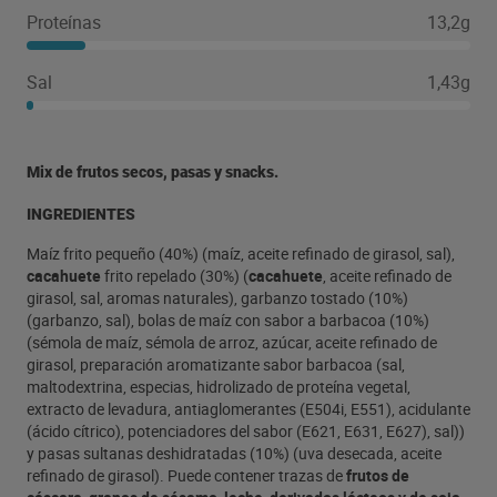
Proteínas
13,2g
Sal
1,43g
Mix de frutos secos, pasas y snacks.
INGREDIENTES
Maíz frito pequeño (40%) (maíz, aceite refinado de girasol, sal),
cacahuete
frito repelado (30%) (
cacahuete
, aceite refinado de
girasol, sal, aromas naturales), garbanzo tostado (10%)
(garbanzo, sal), bolas de maíz con sabor a barbacoa (10%)
(sémola de maíz, sémola de arroz, azúcar, aceite refinado de
girasol, preparación aromatizante sabor barbacoa (sal,
maltodextrina, especias, hidrolizado de proteína vegetal,
extracto de levadura, antiaglomerantes (E504i, E551), acidulante
(ácido cítrico), potenciadores del sabor (E621, E631, E627), sal))
y pasas sultanas deshidratadas (10%) (uva desecada, aceite
refinado de girasol). Puede contener trazas de
frutos de