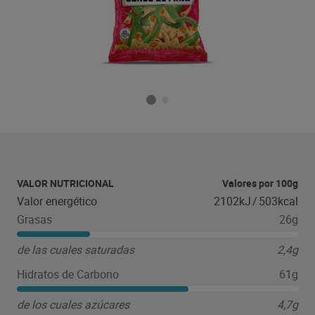
VALOR NUTRICIONAL
Valores por 100g
Valor energético
2102kJ
/
503kcal
Grasas
26g
de las cuales saturadas
2,4g
Hidratos de Carbono
61g
de los cuales azúcares
4,7g