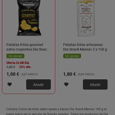
Patatas fritas gourmet
Patatas fritas artesanas
extra crujientes Dia Snack
Dia Snack Maniac 2 x 150 g
Maniac 150 g
Sin gluten
Sin gluten
Oferta CLUB Dia
1,35 €
25% dto.
1,00 €
1,80 €
(6,67 €/KILO)
(6,00 €/KILO)
Añadir
Añadir
Compra Conos de maíz sabor queso y bacon Dia Snack Maniac 100 g al
mejor precio en la sección de Snacks salados. Todos los productos de Dia