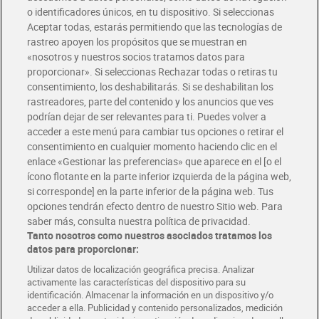
o identificadores únicos, en tu dispositivo. Si seleccionas
Envío gratis por compras superiores a 100€
Aceptar todas, estarás permitiendo que las tecnologías de
Envío estandar por 4,99€
rastreo apoyen los propósitos que se muestran en
«nosotros y nuestros socios tratamos datos para
Glovo y Uber Eats
proporcionar». Si seleccionas Rechazar todas o retiras tu
Solicita tu factura de Glovo o Uber Eats
consentimiento, los deshabilitarás. Si se deshabilitan los
rastreadores, parte del contenido y los anuncios que ves
podrían dejar de ser relevantes para ti. Puedes volver a
Únete al CLUB Dia
acceder a este menú para cambiar tus opciones o retirar el
Disfruta las ventajas y ofertas exclusivas.
consentimiento en cualquier momento haciendo clic en el
Descárgate la APP Dia
enlace «Gestionar las preferencias» que aparece en el [o el
ícono flotante en la parte inferior izquierda de la página web,
Folletos y Tiendas
si corresponde] en la parte inferior de la página web. Tus
Descubre las mejores ofertas y busca tu tienda más cercana
opciones tendrán efecto dentro de nuestro Sitio web. Para
saber más, consulta nuestra política de privacidad.
Tanto nosotros como nuestros asociados tratamos los
Tarjeta MaX Dia
Te devuelve hasta 8€/mes de tus compras.
datos para proporcionar:
¡Solicita tu tarjeta de crédito aquí!
Utilizar datos de localización geográfica precisa. Analizar
activamente las características del dispositivo para su
RECETAS
COMER MEJOR CADA DIA
EMPLEO
identificación. Almacenar la información en un dispositivo y/o
acceder a ella. Publicidad y contenido personalizados, medición
COLABORA CON DIA
ABRE TU TIENDA
DIA CORPORATE