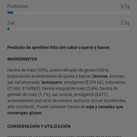
Proteínas
5,1g
Sal
2,1g
Producto de aperitivo frito con sabor a queso y bacon.
INGREDIENTES
Harina de maíz (59%), aceite refinado de girasol (26%),
preparación aromatizante de queso y bacon (
lactosa
, aromas,
sal, sal ahumada,
lactosuero
, emulgente (E339 (ii)), colorantes
(E160c, E160b(i)), harina integral de maíz (3,4%), harina de
germen de maíz (1,7%), sal, azúcar, emulgente (E471),
antioxidantes (extracto de romero, extracto rico en tocoferoles,
alfa-tocoferol). Puede contener trazas de
soja y cereales que
contengan gluten.
CONSERVACIÓN Y UTILIZACIÓN