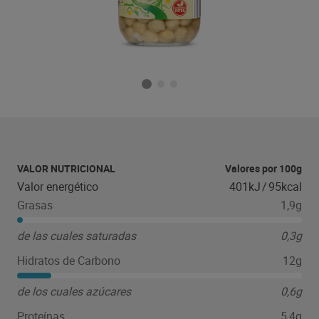
VALOR NUTRICIONAL
Valores por 100g
Valor energético
401kJ
/
95kcal
Grasas
1,9g
de las cuales saturadas
0,3g
Hidratos de Carbono
12g
de los cuales azúcares
0,6g
Proteínas
5,4g