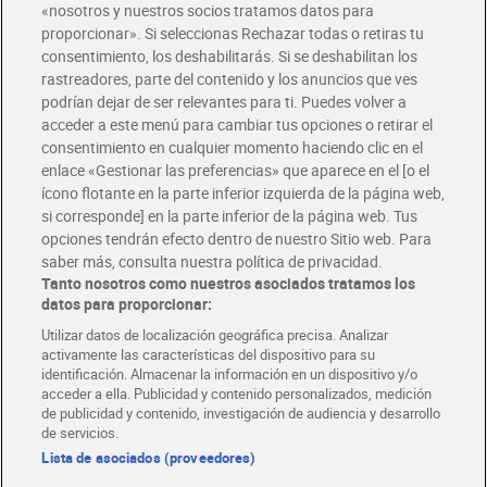
«nosotros y nuestros socios tratamos datos para
Glovo y Uber Eats
proporcionar». Si seleccionas Rechazar todas o retiras tu
Solicita tu factura de Glovo o Uber Eats
consentimiento, los deshabilitarás. Si se deshabilitan los
rastreadores, parte del contenido y los anuncios que ves
podrían dejar de ser relevantes para ti. Puedes volver a
Únete al CLUB Dia
acceder a este menú para cambiar tus opciones o retirar el
Disfruta las ventajas y ofertas exclusivas.
consentimiento en cualquier momento haciendo clic en el
Descárgate la APP Dia
enlace «Gestionar las preferencias» que aparece en el [o el
ícono flotante en la parte inferior izquierda de la página web,
Folletos y Tiendas
si corresponde] en la parte inferior de la página web. Tus
Descubre las mejores ofertas y busca tu tienda más cercana
opciones tendrán efecto dentro de nuestro Sitio web. Para
saber más, consulta nuestra política de privacidad.
Tanto nosotros como nuestros asociados tratamos los
Tarjeta MaX Dia
Te devuelve hasta 8€/mes de tus compras.
datos para proporcionar:
¡Solicita tu tarjeta de crédito aquí!
Utilizar datos de localización geográfica precisa. Analizar
activamente las características del dispositivo para su
RECETAS
COMER MEJOR CADA DIA
EMPLEO
identificación. Almacenar la información en un dispositivo y/o
acceder a ella. Publicidad y contenido personalizados, medición
COLABORA CON DIA
ABRE TU TIENDA
DIA CORPORATE
de publicidad y contenido, investigación de audiencia y desarrollo
de servicios.
Lista de asociados (proveedores)