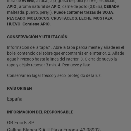
fibra de
AVENA
, azúcar, ajo, grasa de pollo (0,15%), especias,
APIO
, aroma natural de
APIO
, carne de pollo (0,05%),
CEBADA
malteada, puerro, perejil).
Puede contener trazas de SOJA
,
PESCADO
,
MOLUSCOS
,
CRUSTÁCEOS
,
LECHE
,
MOSTAZA
,
HUEVO
.
Contiene APIO
.
CONSERVACIÓN Y UTILIZACIÓN
Información de la tapa:1. Abre la tapa parcialmente y añade en el
bol el contenido del sobre que encontrarás en el interior. 2. Añade
agua hirviendo hasta la línea del interior. 3. Cierra de nuevo la
tapa y déjalo reposar 3 min. 4. Remueve y listo
Conservar en lugar fresco y seco, protegido de la luz.
PAÍS ORIGEN
España
INFORMACIÓN DEL RESPONSABLE
GB Foods SP
Gallina Blanca S.A.U.Plaza Europa, 42 08902-