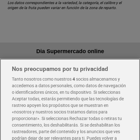
Los datos correspondientes a la variedad, la categoría, el calibre y el
origen de la fruta pueden variar en función de la zona de reparto.
Dia Supermercado online
Nos preocupamos por tu privacidad
Pide hoy, recibe hoy
Entrega rápida y en la franja horaria que mejor te venga.
Tanto nosotros como nuestros
4
socios almacenamos y
accedemos a datos personales, como datos de navegación
o identificadores únicos, en tu dispositivo. Si seleccionas
Envío gratis por compras superiores a 100€
Aceptar todas, estarás permitiendo que las tecnologías de
Envío estandar por 4,99€
rastreo apoyen los propósitos que se muestran en
«nosotros y nuestros socios tratamos datos para
Glovo y Uber Eats
proporcionar». Si seleccionas Rechazar todas o retiras tu
Solicita tu factura de Glovo o Uber Eats
consentimiento, los deshabilitarás. Si se deshabilitan los
rastreadores, parte del contenido y los anuncios que ves
podrían dejar de ser relevantes para ti. Puedes volver a