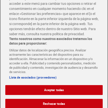
Únete al CLUB Dia
acceder a este menú para cambiar tus opciones o retirar el
Disfruta las ventajas y ofertas exclusivas.
consentimiento en cualquier momento haciendo clic en el
Descárgate la APP Dia
enlace «Gestionar las preferencias» que aparece en el [o el
ícono flotante en la parte inferior izquierda de la página web,
Folletos y Tiendas
si corresponde] en la parte inferior de la página web. Tus
Descubre las mejores ofertas y busca tu tienda más cercana
opciones tendrán efecto dentro de nuestro Sitio web. Para
saber más, consulta nuestra política de privacidad.
Tanto nosotros como nuestros asociados tratamos los
Tarjeta MaX Dia
Te devuelve hasta 8€/mes de tus compras.
datos para proporcionar:
¡Solicita tu tarjeta de crédito aquí!
Utilizar datos de localización geográfica precisa. Analizar
activamente las características del dispositivo para su
RECETAS
COMER MEJOR CADA DIA
EMPLEO
identificación. Almacenar la información en un dispositivo y/o
acceder a ella. Publicidad y contenido personalizados, medición
COLABORA CON DIA
ABRE TU TIENDA
DIA CORPORATE
de publicidad y contenido, investigación de audiencia y desarrollo
de servicios.
Lista de asociados (proveedores)
Aceptar todas
Atención al cliente
Español
Español
Català
Rechazar todas