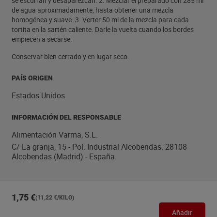
se escurran y desaparezcan. 2. Mezclar el preparado con 285 ml
de agua aproximadamente, hasta obtener una mezcla
homogénea y suave. 3. Verter 50 ml de la mezcla para cada
tortita en la sartén caliente. Darle la vuelta cuando los bordes
empiecen a secarse.
Conservar bien cerrado y en lugar seco.
PAÍS ORIGEN
Estados Unidos
INFORMACIÓN DEL RESPONSABLE
Alimentación Varma, S.L.
C/ La granja, 15 - Pol. Industrial Alcobendas. 28108
Alcobendas (Madrid) - España
1,75 €
(11,22 €/KILO)
Añadir