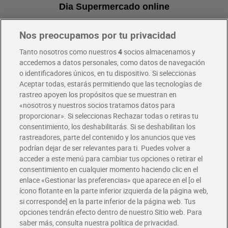
Dia Supermercado online
Nos preocupamos por tu privacidad
Pide hoy, recibe hoy
Entrega rápida y en la franja horaria que mejor te venga.
Tanto nosotros como nuestros
4
socios almacenamos y
accedemos a datos personales, como datos de navegación
o identificadores únicos, en tu dispositivo. Si seleccionas
Envío gratis por compras superiores a 100€
Aceptar todas, estarás permitiendo que las tecnologías de
Envío estandar por 4,99€
rastreo apoyen los propósitos que se muestran en
«nosotros y nuestros socios tratamos datos para
Glovo y Uber Eats
proporcionar». Si seleccionas Rechazar todas o retiras tu
Solicita tu factura de Glovo o Uber Eats
consentimiento, los deshabilitarás. Si se deshabilitan los
rastreadores, parte del contenido y los anuncios que ves
podrían dejar de ser relevantes para ti. Puedes volver a
Únete al CLUB Dia
acceder a este menú para cambiar tus opciones o retirar el
Disfruta las ventajas y ofertas exclusivas.
consentimiento en cualquier momento haciendo clic en el
Descárgate la APP Dia
enlace «Gestionar las preferencias» que aparece en el [o el
ícono flotante en la parte inferior izquierda de la página web,
Folletos y Tiendas
si corresponde] en la parte inferior de la página web. Tus
Descubre las mejores ofertas y busca tu tienda más cercana
opciones tendrán efecto dentro de nuestro Sitio web. Para
saber más, consulta nuestra política de privacidad.