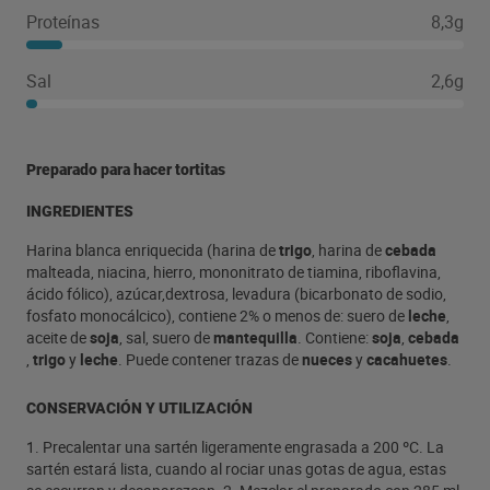
Proteínas
8,3g
Sal
2,6g
Preparado para hacer tortitas
INGREDIENTES
Harina blanca enriquecida (harina de
trigo
, harina de
cebada
malteada, niacina, hierro, mononitrato de tiamina, riboflavina,
ácido fólico), azúcar,dextrosa, levadura (bicarbonato de sodio,
fosfato monocálcico), contiene 2% o menos de: suero de
leche
,
aceite de
soja
, sal, suero de
mantequilla
. Contiene:
soja
,
cebada
,
trigo
y
leche
. Puede contener trazas de
nueces
y
cacahuetes
.
CONSERVACIÓN Y UTILIZACIÓN
1. Precalentar una sartén ligeramente engrasada a 200 ºC. La
sartén estará lista, cuando al rociar unas gotas de agua, estas