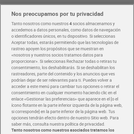
Nos preocupamos por tu privacidad
Pide hoy, recibe hoy
Entrega rápida y en la franja horaria que mejor te venga.
Tanto nosotros como nuestros
4
socios almacenamos y
accedemos a datos personales, como datos de navegación
o identificadores únicos, en tu dispositivo. Si seleccionas
Envío gratis por compras superiores a 100€
Aceptar todas, estarás permitiendo que las tecnologías de
Envío estandar por 4,99€
rastreo apoyen los propósitos que se muestran en
«nosotros y nuestros socios tratamos datos para
Glovo y Uber Eats
proporcionar». Si seleccionas Rechazar todas o retiras tu
Solicita tu factura de Glovo o Uber Eats
consentimiento, los deshabilitarás. Si se deshabilitan los
rastreadores, parte del contenido y los anuncios que ves
podrían dejar de ser relevantes para ti. Puedes volver a
Únete al CLUB Dia
acceder a este menú para cambiar tus opciones o retirar el
Disfruta las ventajas y ofertas exclusivas.
consentimiento en cualquier momento haciendo clic en el
Descárgate la APP Dia
enlace «Gestionar las preferencias» que aparece en el [o el
ícono flotante en la parte inferior izquierda de la página web,
Folletos y Tiendas
si corresponde] en la parte inferior de la página web. Tus
Descubre las mejores ofertas y busca tu tienda más cercana
opciones tendrán efecto dentro de nuestro Sitio web. Para
saber más, consulta nuestra política de privacidad.
Tanto nosotros como nuestros asociados tratamos los
Tarjeta MaX Dia