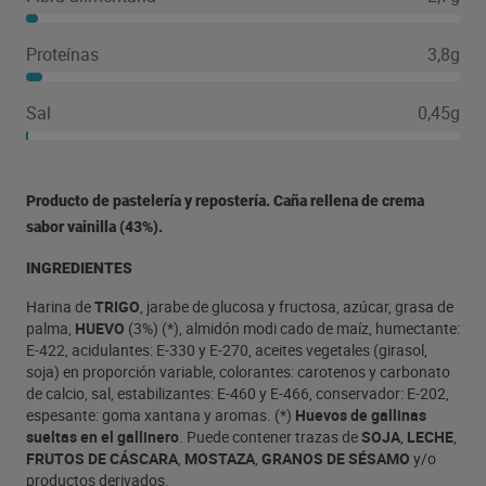
Proteínas
3,8g
Sal
0,45g
Producto de pastelería y repostería. Caña rellena de crema
sabor vainilla (43%).
INGREDIENTES
Harina de
TRIGO
, jarabe de glucosa y fructosa, azúcar, grasa de
palma,
HUEVO
(3%) (*), almidón modi cado de maíz, humectante:
E-422, acidulantes: E-330 y E-270, aceites vegetales (girasol,
soja) en proporción variable, colorantes: carotenos y carbonato
de calcio, sal, estabilizantes: E-460 y E-466, conservador: E-202,
espesante: goma xantana y aromas. (*)
Huevos de gallinas
sueltas en el gallinero
. Puede contener trazas de
SOJA
,
LECHE
,
FRUTOS DE CÁSCARA
,
MOSTAZA
,
GRANOS DE SÉSAMO
y/o
productos derivados.