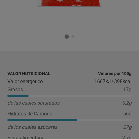
VALOR NUTRICIONAL
Valores por 100g
Valor energético
1667kJ
/
398kcal
Grasas
17g
de las cuales saturadas
9,2g
Hidratos de Carbono
56g
de los cuales azúcares
27g
Fibra alimentaria
2,7g