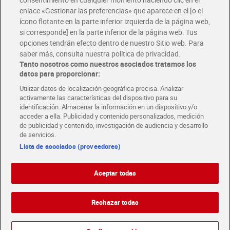
Descárgate la APP Dia
enlace «Gestionar las preferencias» que aparece en el [o el
ícono flotante en la parte inferior izquierda de la página web,
Folletos y Tiendas
si corresponde] en la parte inferior de la página web. Tus
Descubre las mejores ofertas y busca tu tienda más cercana
opciones tendrán efecto dentro de nuestro Sitio web. Para
saber más, consulta nuestra política de privacidad.
Tanto nosotros como nuestros asociados tratamos los
Tarjeta MaX Dia
Te devuelve hasta 8€/mes de tus compras.
datos para proporcionar:
¡Solicita tu tarjeta de crédito aquí!
Utilizar datos de localización geográfica precisa. Analizar
activamente las características del dispositivo para su
RECETAS
COMER MEJOR CADA DIA
EMPLEO
identificación. Almacenar la información en un dispositivo y/o
acceder a ella. Publicidad y contenido personalizados, medición
COLABORA CON DIA
ABRE TU TIENDA
DIA CORPORATE
de publicidad y contenido, investigación de audiencia y desarrollo
de servicios.
Lista de asociados (proveedores)
Aceptar todas
Atención al cliente
Español
Español
Català
Rechazar todas
English
Política de privacidad
Política de cookies