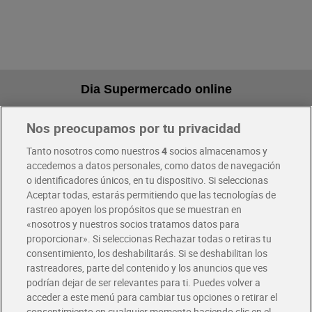
Dia Supermercado online
Nos preocupamos por tu privacidad
Pide hoy, recibe hoy
Entrega rápida y en la franja horaria que mejor te venga.
Tanto nosotros como nuestros
4
socios almacenamos y
accedemos a datos personales, como datos de navegación
o identificadores únicos, en tu dispositivo. Si seleccionas
Envío gratis por compras superiores a 100€
Aceptar todas, estarás permitiendo que las tecnologías de
Envío estandar por 4,99€
rastreo apoyen los propósitos que se muestran en
«nosotros y nuestros socios tratamos datos para
Glovo y Uber Eats
proporcionar». Si seleccionas Rechazar todas o retiras tu
Solicita tu factura de Glovo o Uber Eats
consentimiento, los deshabilitarás. Si se deshabilitan los
rastreadores, parte del contenido y los anuncios que ves
podrían dejar de ser relevantes para ti. Puedes volver a
Únete al CLUB Dia
acceder a este menú para cambiar tus opciones o retirar el
Disfruta las ventajas y ofertas exclusivas.
consentimiento en cualquier momento haciendo clic en el