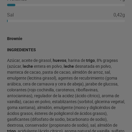
Sal
0,42g
Brownie
INGREDIENTES
Azúcar, aceite de girasol,
huevos
, harina de
trigo
, 8% grageas
(azúcar,
leche
entera en polvo,
leche
desnatada en polvo,
manteca de cacao, pasta de cacao, almidón de arroz, sal,
emulgente (lecitina girasol), agentes de recubrimiento (goma
arábica, cera de carnauva y cera de abeja), jarabe de glucosa,
colorantes (rojo cochinilla, carotenos, riboflavinas,
antocianinas), regulador de la acidez (ácido cítrico), aroma de
vainilla), cacao en polvo, establizantes (sorbitol, glicerina vegetal,
goma xantana), almidón, emulgente (mono y diglicéridos de
ácidos grasos, ésteres de poliglicerol de ácidos grasos),
gasificantes (difosfato de sodio, bicarbonato de sodio),
dextrosa, conservador (propionato de sodio), sal, almidón de
trigo
, acidulante (ácido cítrico), aroma natural de vainilla, sulfato