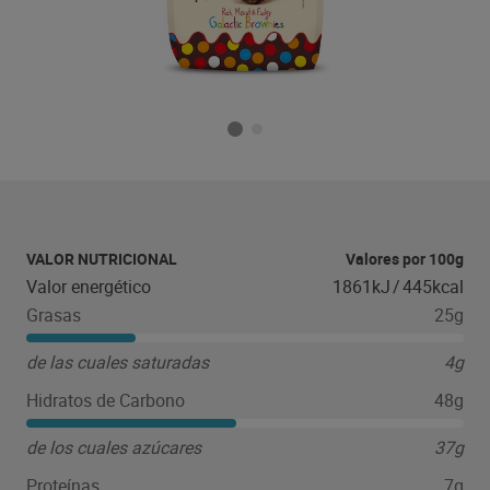
VALOR NUTRICIONAL
Valores por 100g
Valor energético
1861kJ
/
445kcal
Grasas
25g
de las cuales saturadas
4g
Hidratos de Carbono
48g
de los cuales azúcares
37g
Proteínas
7g