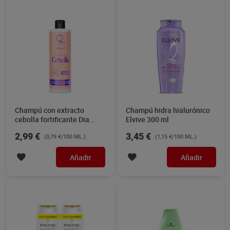
Champú con extracto
Champú hidra hialurónico
cebolla fortificante Dia
Elvive 300 ml
Imaqe 380 ml
2,99 €
3,45 €
(0,79 €/100 ML.)
(1,15 €/100 ML.)
Añadir
Añadir