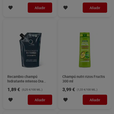
Añadir
Añadir
Recambio champú
Champú nutri rizos Fructis
hidratante intenso Dia
300 ml
Imaqe 750 ml
1,89 €
3,99 €
(0,25 €/100 ML.)
(1,33 €/100 ML.)
Añadir
Añadir