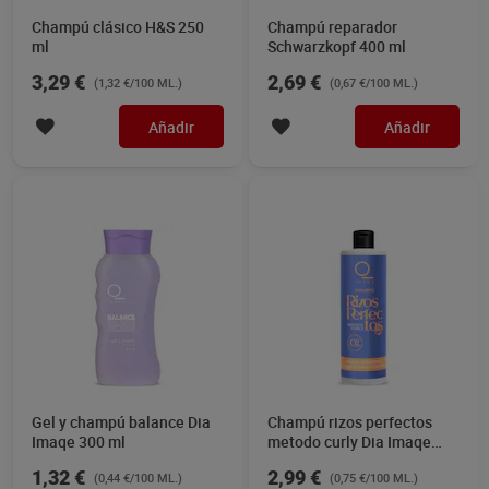
Champú clásico H&S 250
Champú reparador
ml
Schwarzkopf 400 ml
3,29 €
2,69 €
(1,32 €/100 ML.)
(0,67 €/100 ML.)
Añadir
Añadir
Gel y champú balance Dia
Champú rizos perfectos
Imaqe 300 ml
metodo curly Dia Imaqe
400 ml
1,32 €
2,99 €
(0,44 €/100 ML.)
(0,75 €/100 ML.)