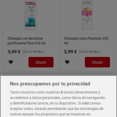
Champú con keratina
Champú rizos Pantene 325
purificante Flex 650 ml
ml
3,69 €
3,99 €
(0,57 €/100 ML.)
(1,23 €/100 ML.)
Añadir
Añadir
Nos preocupamos por tu privacidad
Tanto nosotros como nuestros
4
socios almacenamos y
accedemos a datos personales, como datos de navegación
o identificadores únicos, en tu dispositivo. Si seleccionas
Aceptar todas, estarás permitiendo que las tecnologías de
rastreo apoyen los propósitos que se muestran en