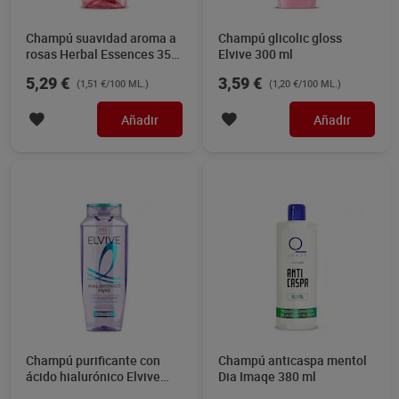
Champú suavidad aroma a
Champú glicolic gloss
rosas Herbal Essences 350
Elvive 300 ml
ml
5,29 €
3,59 €
(1,51 €/100 ML.)
(1,20 €/100 ML.)
Añadir
Añadir
Champú purificante con
Champú anticaspa mentol
ácido hialurónico Elvive
Dia Imaqe 380 ml
300 ml