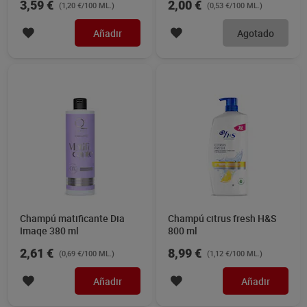
3,59 €
2,00 €
(1,20 €/100 ML.)
(0,53 €/100 ML.)
Añadir
Agotado
Champú matificante Dia
Champú citrus fresh H&S
Imaqe 380 ml
800 ml
2,61 €
8,99 €
(0,69 €/100 ML.)
(1,12 €/100 ML.)
Añadir
Añadir