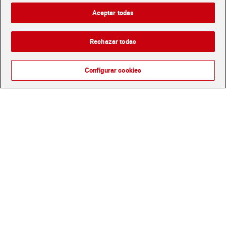
3,99 €
1,99 €
Aceptar todas
(1,33 €/100 ML.)
(1,00 €/100 ML.)
Añadir
Añadir
Rechazar todas
Configurar cookies
Champú reconstructor
Champú color keratina Dia
dream long Elvive 300 ml
Imaqe 750 ml
3,59 €
2,09 €
(1,20 €/100 ML.)
(0,28 €/100 ML.)
Añadir
Añadir