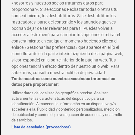
«nosotros y nuestros socios tratamos datos para
proporcionar». Si seleccionas Rechazar todas o retiras tu
consentimiento, los deshabilitarás. Si se deshabilitan los
Champú volumen Dia
Champú fortificante fuerza
rastreadores, parte del contenido y los anuncios que ves
Imaqe 380 ml
y brillo Fructis 300 ml
podrían dejar de ser relevantes para ti. Puedes volver a
2,99 €
3,99 €
(0,79 €/100 ML.)
(1,33 €/100 ML.)
acceder a este menú para cambiar tus opciones o retirar el
consentimiento en cualquier momento haciendo clic en el
Añadir
Añadir
enlace «Gestionar las preferencias» que aparece en el [o el
ícono flotante en la parte inferior izquierda de la página web,
si corresponde] en la parte inferior de la página web. Tus
Novedad
opciones tendrán efecto dentro de nuestro Sitio web. Para
saber más, consulta nuestra política de privacidad.
Tanto nosotros como nuestros asociados tratamos los
datos para proporcionar:
Utilizar datos de localización geográfica precisa. Analizar
activamente las características del dispositivo para su
identificación. Almacenar la información en un dispositivo y/o
acceder a ella. Publicidad y contenido personalizados, medición
de publicidad y contenido, investigación de audiencia y desarrollo
de servicios.
Lista de asociados (proveedores)
Champú reparador adios
Champú en seco Dia Imaqe
daños Fructis 300 ml
200 ml