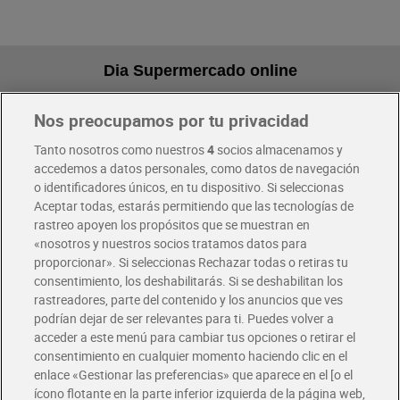
Dia Supermercado online
Nos preocupamos por tu privacidad
Pide hoy, recibe hoy
Entrega rápida y en la franja horaria que mejor te venga.
Tanto nosotros como nuestros
4
socios almacenamos y
accedemos a datos personales, como datos de navegación
o identificadores únicos, en tu dispositivo. Si seleccionas
Envío gratis por compras superiores a 100€
Aceptar todas, estarás permitiendo que las tecnologías de
Envío estandar por 4,99€
rastreo apoyen los propósitos que se muestran en
«nosotros y nuestros socios tratamos datos para
Glovo y Uber Eats
proporcionar». Si seleccionas Rechazar todas o retiras tu
Solicita tu factura de Glovo o Uber Eats
consentimiento, los deshabilitarás. Si se deshabilitan los
rastreadores, parte del contenido y los anuncios que ves
podrían dejar de ser relevantes para ti. Puedes volver a
Únete al CLUB Dia
acceder a este menú para cambiar tus opciones o retirar el
Disfruta las ventajas y ofertas exclusivas.
consentimiento en cualquier momento haciendo clic en el
Descárgate la APP Dia
enlace «Gestionar las preferencias» que aparece en el [o el
ícono flotante en la parte inferior izquierda de la página web,
Folletos y Tiendas