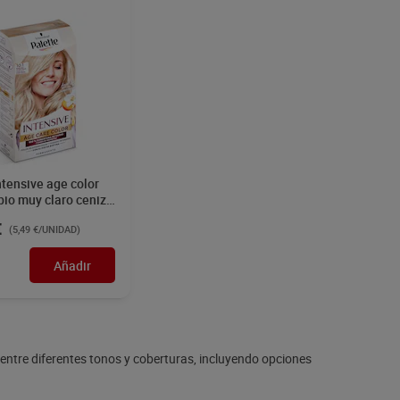
ntensive age color
bio muy claro ceniza
 1 unidad
€
(5,49 €/UNIDAD)
Añadir
 entre diferentes tonos y coberturas, incluyendo opciones