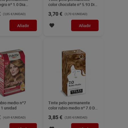
egro nº 1.0 Dia
color chocolate nº 5.93 Dia
1 unidad
Imaqe 1 unidad
€
3,70 €
(3,85 €/UNIDAD)
(3,70 €/UNIDAD)
Añadir
Añadir
ubio medio nº7
Tinte pelo permanente
 1 unidad
color rubio medio nº 7.0 Dia
Imaqe 1 unidad
€
3,85 €
(4,69 €/UNIDAD)
(3,85 €/UNIDAD)