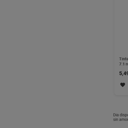
Tint
7.1 
unid
5,4
Dia disp
sin amon