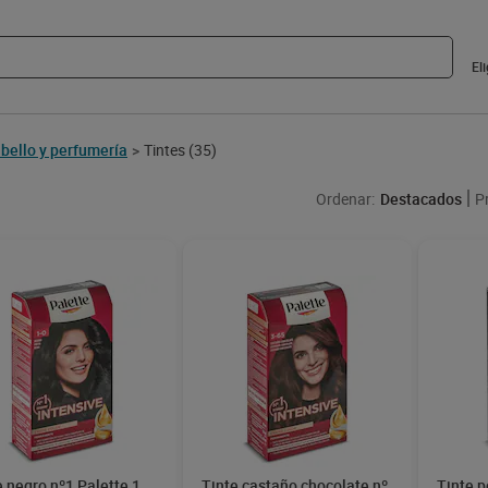
El
bello y perfumería
Tintes
(35)
>
Ordenar:
Destacados
P
e negro nº1 Palette 1
Tinte castaño chocolate nº
Tinte 