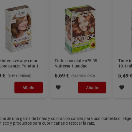
e intensive age color
Tinte chocolate nº5.35
Tinte i
rubio ceniza Palette 1
Nutrisse 1 unidad
10.1 ru
ad
Palette
9 €
6,69 €
5,49 
(5,49 €/UNIDAD)
(6,69 €/UNIDAD)
Añadir
Añadir
one de una gama de tintes y coloración capilar para uso doméstico. Elige
iaco y productos para cubrir canas o retocar la raíz.