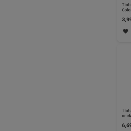
Tint
Colo
3,9
Tint
unid
6,6