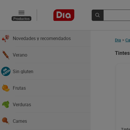
Productos
Novedades y recomendados
Dia
>
Ca
Tintes
Verano
Sin gluten
Frutas
Verduras
Carnes
Tint