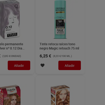
pelo permanente
Tinte retoca raíces tono
ilver nº 0.12 Dia
negro Magic retouch 75 ml
1 unidad
€
6,25 €
(3,85 €/UNIDAD)
(8,33 €/100 ML.)
Añadir
Añadir