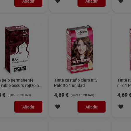
Añadir
Añadir
e pelo permanente
Tinte castaño claro nº5
Tinte r
 rubio oscuro rojizo nº
Palette 1 unidad
nº8.1 P
Dia Imaqe 1 unidad
5 €
4,69 €
4,69 
(3,85 €/UNIDAD)
(4,69 €/UNIDAD)
Añadir
Añadir