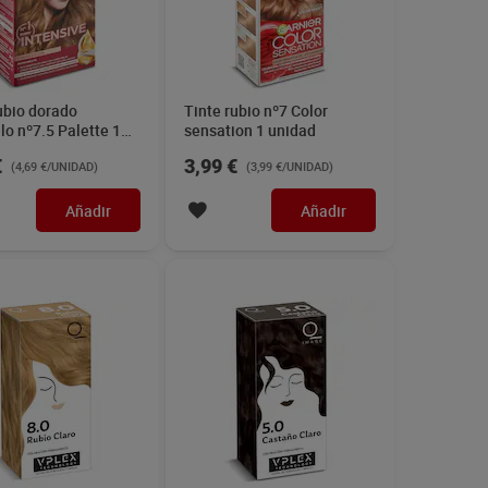
ubio dorado
Tinte rubio nº7 Color
o nº7.5 Palette 1
sensation 1 unidad
€
3,99 €
(4,69 €/UNIDAD)
(3,99 €/UNIDAD)
Añadir
Añadir