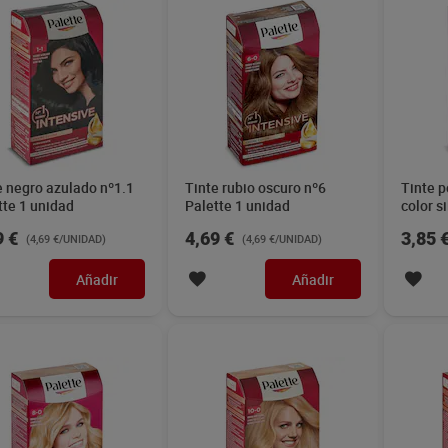
e negro azulado nº1.1
Tinte rubio oscuro nº6
Tinte 
tte 1 unidad
Palette 1 unidad
color s
Imaqe 
9 €
4,69 €
3,85 
(4,69 €/UNIDAD)
(4,69 €/UNIDAD)
Añadir
Añadir