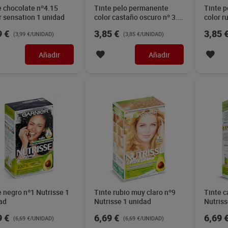
e chocolate nº4.15
Tinte pelo permanente
Tinte 
r sensation 1 unidad
color castaño oscuro nº 3.0
color r
Dia Imaqe 1 unidad
Imaqe 
9 €
3,85 €
3,85 
(3,99 €/UNIDAD)
(3,85 €/UNIDAD)
Añadir
Añadir
e negro nº1 Nutrisse 1
Tinte rubio muy claro nº9
Tinte c
ad
Nutrisse 1 unidad
Nutriss
9 €
6,69 €
6,69 
(6,69 €/UNIDAD)
(6,69 €/UNIDAD)