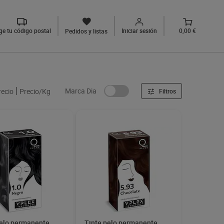
ige tu código postal
Iniciar sesión
0,00 €
Pedidos y listas
Marca Dia
recio
Precio/Kg
Filtros
pelo permanente
Tinte pelo permanente