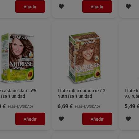
Añadir
Añadir
e castaño claro nº5
Tinte rubio dorado nº7.3
Tinte i
isse 1 unidad
Nutrisse 1 unidad
9.0 rub
unidad
9 €
6,69 €
5,49 
(6,69 €/UNIDAD)
(6,69 €/UNIDAD)
Añadir
Añadir