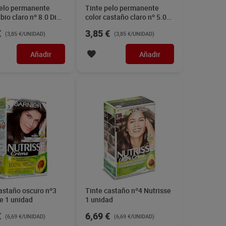
pelo permanente
Tinte pelo permanente
ubio claro nº 8.0 Dia
color castaño claro nº 5.0
1 unidad
Dia Imaqe 1 unidad
€
3,85 €
(3,85 €/UNIDAD)
(3,85 €/UNIDAD)
Añadir
Añadir
astaño oscuro nº3
Tinte castaño nº4 Nutrisse
e 1 unidad
1 unidad
€
6,69 €
(6,69 €/UNIDAD)
(6,69 €/UNIDAD)