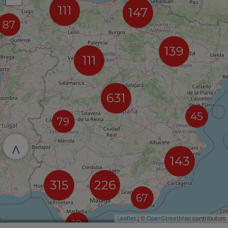
111
147
87
139
111
631
45
79
^
143
315
226
67
Leaflet
| ©
OpenStreetMap
contributors
10