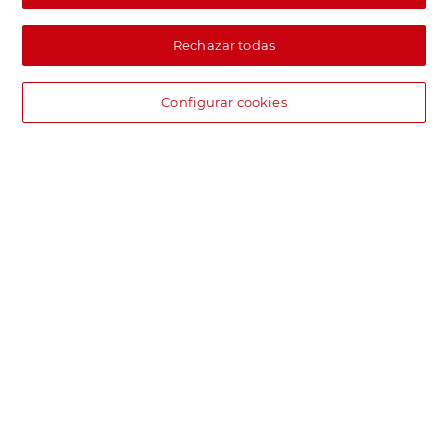
Rechazar todas
Configurar cookies
DIA supermercado online
Pide hoy, recibe hoy.
Entrega rápida y en la franja horaria que mejor te venga.