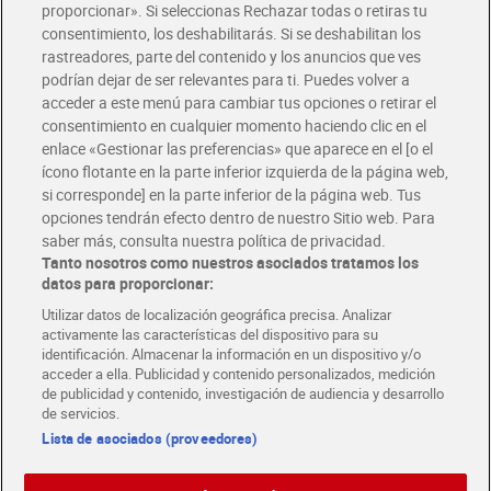
Glovo y Uber Eats
proporcionar». Si seleccionas Rechazar todas o retiras tu
Solicita tu factura de Glovo o Uber Eats
consentimiento, los deshabilitarás. Si se deshabilitan los
rastreadores, parte del contenido y los anuncios que ves
podrían dejar de ser relevantes para ti. Puedes volver a
Únete al CLUB Dia
acceder a este menú para cambiar tus opciones o retirar el
Disfruta las ventajas y ofertas exclusivas.
consentimiento en cualquier momento haciendo clic en el
Descárgate la APP Dia
enlace «Gestionar las preferencias» que aparece en el [o el
ícono flotante en la parte inferior izquierda de la página web,
Folletos y Tiendas
si corresponde] en la parte inferior de la página web. Tus
Descubre las mejores ofertas y busca tu tienda más cercana
opciones tendrán efecto dentro de nuestro Sitio web. Para
saber más, consulta nuestra política de privacidad.
Tanto nosotros como nuestros asociados tratamos los
Tarjeta MaX Dia
Te devuelve hasta 8€/mes de tus compras.
datos para proporcionar:
¡Solicita tu tarjeta de crédito aquí!
Utilizar datos de localización geográfica precisa. Analizar
activamente las características del dispositivo para su
RECETAS
COMER MEJOR CADA DIA
EMPLEO
identificación. Almacenar la información en un dispositivo y/o
acceder a ella. Publicidad y contenido personalizados, medición
COLABORA CON DIA
ABRE TU TIENDA
DIA CORPORATE
de publicidad y contenido, investigación de audiencia y desarrollo
de servicios.
Lista de asociados (proveedores)