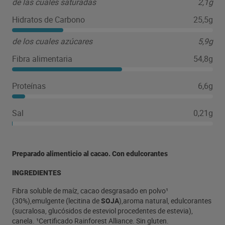
de las cuales saturadas
2,1g
Hidratos de Carbono
25,5g
de los cuales azúcares
5,9g
Fibra alimentaria
54,8g
Proteínas
6,6g
Sal
0,21g
Preparado alimenticio al cacao. Con edulcorantes
INGREDIENTES
Fibra soluble de maíz, cacao desgrasado en polvo¹
(30%),emulgente (lecitina de
SOJA
),aroma natural, edulcorantes
(sucralosa, glucósidos de esteviol procedentes de estevia),
canela. ¹Certificado Rainforest Alliance. Sin gluten.