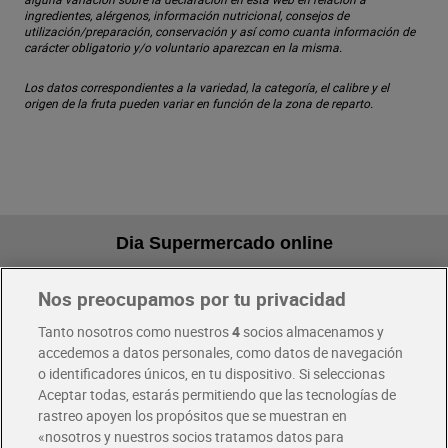
ingredientes, alérgenos, información nutricional, consejos de
utilización/preparación, conservación y así como cuanta información de
carácter obligatorio y/o voluntario aparezcan en la misma.
Los datos correspondientes a la variedad, la categoría, el calibre y el
origen de la fruta pueden variar en función de la zona de reparto.
Dia Supermercado online
Nos preocupamos por tu privacidad
Pide hoy, recibe hoy
Entrega rápida y en la franja horaria que mejor te venga.
Tanto nosotros como nuestros
4
socios almacenamos y
accedemos a datos personales, como datos de navegación
o identificadores únicos, en tu dispositivo. Si seleccionas
Envío gratis por compras superiores a 100€
Aceptar todas, estarás permitiendo que las tecnologías de
Envío estandar por 4,99€
rastreo apoyen los propósitos que se muestran en
«nosotros y nuestros socios tratamos datos para