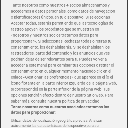
Entrega rápida y en la franja horaria que mejor te venga.
Tanto nosotros como nuestros
4
socios almacenamos y
accedemos a datos personales, como datos de navegación
o identificadores únicos, en tu dispositivo. Si seleccionas
Envío gratis por compras superiores a 100€
Aceptar todas, estarás permitiendo que las tecnologías de
Envío estandar por 4,99€
rastreo apoyen los propósitos que se muestran en
«nosotros y nuestros socios tratamos datos para
Glovo y Uber Eats
proporcionar». Si seleccionas Rechazar todas o retiras tu
Solicita tu factura de Glovo o Uber Eats
consentimiento, los deshabilitarás. Si se deshabilitan los
rastreadores, parte del contenido y los anuncios que ves
podrían dejar de ser relevantes para ti. Puedes volver a
Únete al CLUB Dia
acceder a este menú para cambiar tus opciones o retirar el
Disfruta las ventajas y ofertas exclusivas.
consentimiento en cualquier momento haciendo clic en el
Descárgate la APP Dia
enlace «Gestionar las preferencias» que aparece en el [o el
ícono flotante en la parte inferior izquierda de la página web,
Folletos y Tiendas
si corresponde] en la parte inferior de la página web. Tus
Descubre las mejores ofertas y busca tu tienda más cercana
opciones tendrán efecto dentro de nuestro Sitio web. Para
saber más, consulta nuestra política de privacidad.
Tanto nosotros como nuestros asociados tratamos los
Tarjeta MaX Dia
Te devuelve hasta 8€/mes de tus compras.
datos para proporcionar:
¡Solicita tu tarjeta de crédito aquí!
Utilizar datos de localización geográfica precisa. Analizar
activamente las características del dispositivo para su