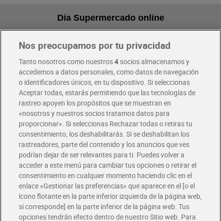
Dia Supermercado online
Nos preocupamos por tu privacidad
Pide hoy, recibe hoy
Entrega rápida y en la franja horaria que mejor te venga.
Tanto nosotros como nuestros
4
socios almacenamos y
accedemos a datos personales, como datos de navegación
o identificadores únicos, en tu dispositivo. Si seleccionas
Envío gratis por compras superiores a 100€
Aceptar todas, estarás permitiendo que las tecnologías de
Envío estandar por 4,99€
rastreo apoyen los propósitos que se muestran en
«nosotros y nuestros socios tratamos datos para
Glovo y Uber Eats
proporcionar». Si seleccionas Rechazar todas o retiras tu
Solicita tu factura de Glovo o Uber Eats
consentimiento, los deshabilitarás. Si se deshabilitan los
rastreadores, parte del contenido y los anuncios que ves
podrían dejar de ser relevantes para ti. Puedes volver a
Únete al CLUB Dia
acceder a este menú para cambiar tus opciones o retirar el
Disfruta las ventajas y ofertas exclusivas.
consentimiento en cualquier momento haciendo clic en el
Descárgate la APP Dia
enlace «Gestionar las preferencias» que aparece en el [o el
ícono flotante en la parte inferior izquierda de la página web,
Folletos y Tiendas
si corresponde] en la parte inferior de la página web. Tus
Descubre las mejores ofertas y busca tu tienda más cercana
opciones tendrán efecto dentro de nuestro Sitio web. Para