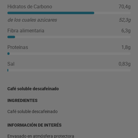
Hidratos de Carbono
70,4g
de los cuales azúcares
52,3g
Fibra alimentaria
6,3g
Proteínas
1,8g
Sal
0,83g
Café soluble descafeinado
INGREDIENTES
Café soluble descafeinado
INFORMACIÓN DE INTERÉS
Envasado en atmósfera protectora