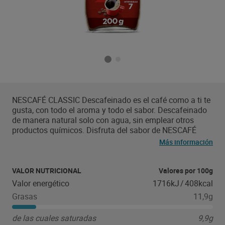
NESCAFÉ CLASSIC Descafeinado es el café como a ti te
gusta, con todo el aroma y todo el sabor. Descafeinado
de manera natural solo con agua, sin emplear otros
productos químicos. Disfruta del sabor de NESCAFÉ
CLASSIC Descafeinado en cualquier momento. Para su
Más información
preparación recomendamos poner 2 cucharaditas de
café en una taza y añadir agua o leche. NESCAFÉ es un
café de cultivo sostenible. Ayudamos a más de 1 millón
VALOR NUTRICIONAL
Valores por 100g
de caficultores en el cultivo y producción de café de
Valor energético
1716kJ
/
408kcal
excelente calidad. Estamos comprometidos con la
Grasas
11,9g
calidad de nuestro café y con el desarrollo económico y
social de las comunidades cafeteras.
de las cuales saturadas
9,9g