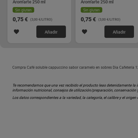
Arom'arte 250 ml
Arom'arte 250 ml
Sin gluten
Sin gluten
0,75 €
0,75 €
(3,00 €/LITRO)
(3,00 €/LITRO)
Añadir
Añadir
Compra Café soluble cappuccino sabor caramelo en sobres Dia Cafetería 125
Te recomendamos que una vez recibido el producto leas detenidamente la inf
información nutricional, consejos de utilización/preparación, conservación
Los datos correspondientes a la variedad, la categoría, el calibre y el origen