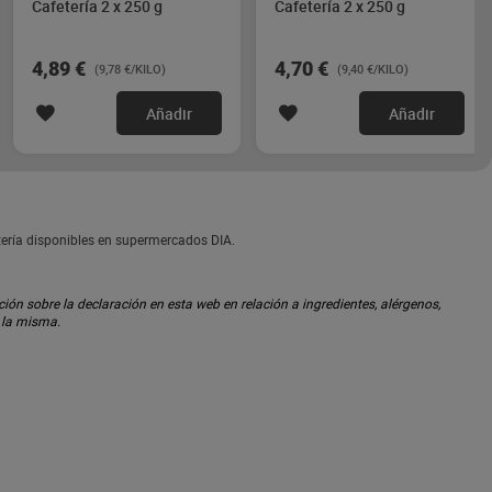
Cafetería 2 x 250 g
Cafetería 2 x 250 g
4,89 €
4,70 €
(9,78 €/KILO)
(9,40 €/KILO)
Añadir
Añadir
tería disponibles en supermercados DIA.
ón sobre la declaración en esta web en relación a ingredientes, alérgenos,
n la misma.