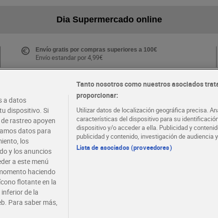
Dia Supermercado online
Envío gratis por compras superiores a 100€
Envío estandar por 4,99€
Tanto nosotros como nuestros asociados trat
proporcionar:
Folletos y Tiendas
 a datos
Descubre las mejores ofertas y busca tu tienda más
u dispositivo. Si
Utilizar datos de localización geográfica precisa. An
cercana
características del dispositivo para su identificaci
s de rastreo apoyen
dispositivo y/o acceder a ella. Publicidad y conten
atamos datos para
publicidad y contenido, investigación de audiencia y
iento, los
·
·
EMPLEO
COLABORA CON DIA
Lista de asociados (proveedores)
ido y los anuncios
ceder a este menú
r momento haciendo
ícono flotante en la
inferior de la
eb. Para saber más,
viso legal
Condiciones de compra