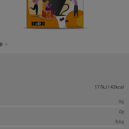
177kJ
/
42kcal
0g
0g
8,6g