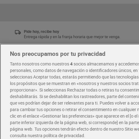
Pide hoy, recibe hoy
Entrega rápida y en la franja horaria que mejor te venga.
Nos preocupamos por tu privacidad
Únete al CLUB Dia
Tanto nosotros como nuestros
4
socios almacenamos y accedemos
Disfruta las ventajas y ofertas exclusivas.
personales, como datos de navegación o identificadores únicos, en t
Descárgate la APP Dia
seleccionas Aceptar todas, estarás permitiendo que las tecnología
los propósitos que se muestran en «nosotros y nuestros socios tr
proporcionar». Si seleccionas Rechazar todas o retiras tu consentim
·
·
RECETAS
COMER MEJOR CADA DIA
deshabilitarás. Si se deshabilitan los rastreadores, parte del conten
que ves podrían dejar de ser relevantes para ti. Puedes volver a ac
para cambiar tus opciones o retirar el consentimiento en cualquie
clic en el enlace «Gestionar las preferencias» que aparece en el [o el 
parte inferior izquierda de la página web, si corresponde] en la parte 
página web. Tus opciones tendrán efecto dentro de nuestro Sitio w
consulta nuestra política de privacidad.
Política de privacidad
Política de cookies
A