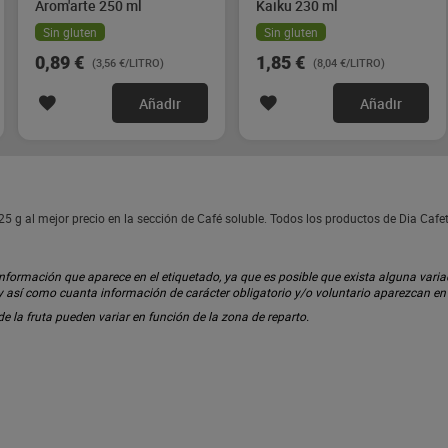
Arom'arte 250 ml
Kaiku 230 ml
Sin gluten
Sin gluten
0,89 €
1,85 €
(3,56 €/LITRO)
(8,04 €/LITRO)
Añadir
Añadir
 g al mejor precio en la sección de Café soluble. Todos los productos de Dia Cafe
ormación que aparece en el etiquetado, ya que es posible que exista alguna variaci
 y así como cuanta información de carácter obligatorio y/o voluntario aparezcan e
 de la fruta pueden variar en función de la zona de reparto.