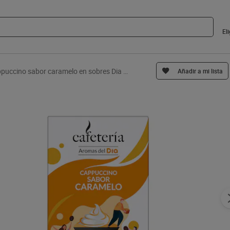
El
Café soluble cappuccino sabor caramelo en sobres Dia Cafetería 125 g
Añadir a mi lista