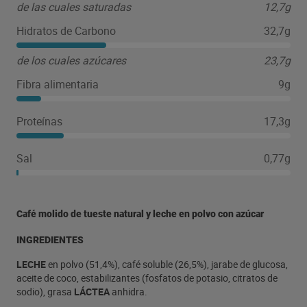
de las cuales saturadas
12,7g
Hidratos de Carbono
32,7g
de los cuales azúcares
23,7g
Fibra alimentaria
9g
Proteínas
17,3g
Sal
0,77g
Café molido de tueste natural y leche en polvo con azúcar
INGREDIENTES
LECHE
en polvo (51,4%), café soluble (26,5%), jarabe de glucosa,
aceite de coco, estabilizantes (fosfatos de potasio, citratos de
sodio), grasa
LÁCTEA
anhidra.