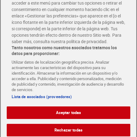
acceder a este menú para cambiar tus opciones o retirar el
Disfruta las ventajas y ofertas exclusivas.
consentimiento en cualquier momento haciendo clic en el
Descárgate la APP Dia
enlace «Gestionar las preferencias» que aparece en el [o el
ícono flotante en la parte inferior izquierda de la página web,
Folletos y Tiendas
si corresponde] en la parte inferior de la página web. Tus
Descubre las mejores ofertas y busca tu tienda más cercana
opciones tendrán efecto dentro de nuestro Sitio web. Para
saber más, consulta nuestra política de privacidad.
Tanto nosotros como nuestros asociados tratamos los
Tarjeta MaX Dia
Te devuelve hasta 8€/mes de tus compras.
datos para proporcionar:
¡Solicita tu tarjeta de crédito aquí!
Utilizar datos de localización geográfica precisa. Analizar
activamente las características del dispositivo para su
RECETAS
COMER MEJOR CADA DIA
EMPLEO
identificación. Almacenar la información en un dispositivo y/o
acceder a ella. Publicidad y contenido personalizados, medición
COLABORA CON DIA
ABRE TU TIENDA
DIA CORPORATE
de publicidad y contenido, investigación de audiencia y desarrollo
de servicios.
Lista de asociados (proveedores)
Aceptar todas
Atención al cliente
Español
Español
Català
Rechazar todas