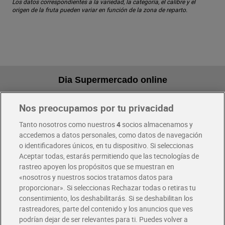
Los datos correspondientes a la variedad, la categoría, el calibre y el
origen de la fruta pueden variar en función de la zona de reparto.
Dia Supermercado online
Nos preocupamos por tu privacidad
Pide hoy, recibe hoy
Entrega rápida y en la franja horaria que mejor te venga.
Tanto nosotros como nuestros
4
socios almacenamos y
accedemos a datos personales, como datos de navegación
o identificadores únicos, en tu dispositivo. Si seleccionas
Envío gratis por compras superiores a 100€
Aceptar todas, estarás permitiendo que las tecnologías de
Envío estandar por 4,99€
rastreo apoyen los propósitos que se muestran en
«nosotros y nuestros socios tratamos datos para
Glovo y Uber Eats
proporcionar». Si seleccionas Rechazar todas o retiras tu
Solicita tu factura de Glovo o Uber Eats
consentimiento, los deshabilitarás. Si se deshabilitan los
rastreadores, parte del contenido y los anuncios que ves
podrían dejar de ser relevantes para ti. Puedes volver a
Únete al CLUB Dia