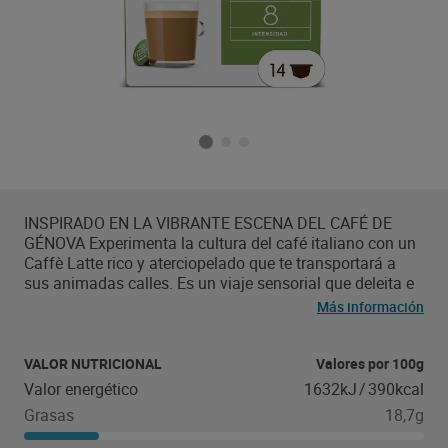
INSPIRADO EN LA VIBRANTE ESCENA DEL CAFÉ DE
GÉNOVA Experimenta la cultura del café italiano con un
Caffè Latte rico y aterciopelado que te transportará a
sus animadas calles. Es un viaje sensorial que deleita e
inspira, mostrando la destreza y artesanía que
Más información
convierten a Génova en un paraíso para los amantes del
café.
VALOR NUTRICIONAL
Valores por 100g
Valor energético
1632kJ
/
390kcal
Grasas
18,7g