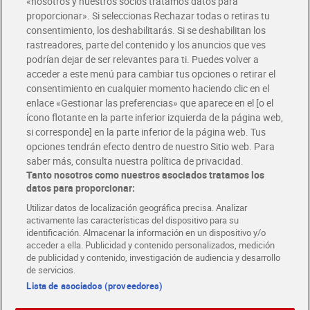
«nosotros y nuestros socios tratamos datos para
Glovo y Uber Eats
proporcionar». Si seleccionas Rechazar todas o retiras tu
Solicita tu factura de Glovo o Uber Eats
consentimiento, los deshabilitarás. Si se deshabilitan los
rastreadores, parte del contenido y los anuncios que ves
podrían dejar de ser relevantes para ti. Puedes volver a
Únete al CLUB Dia
acceder a este menú para cambiar tus opciones o retirar el
Disfruta las ventajas y ofertas exclusivas.
consentimiento en cualquier momento haciendo clic en el
Descárgate la APP Dia
enlace «Gestionar las preferencias» que aparece en el [o el
ícono flotante en la parte inferior izquierda de la página web,
Folletos y Tiendas
si corresponde] en la parte inferior de la página web. Tus
Descubre las mejores ofertas y busca tu tienda más cercana
opciones tendrán efecto dentro de nuestro Sitio web. Para
saber más, consulta nuestra política de privacidad.
Tanto nosotros como nuestros asociados tratamos los
Tarjeta MaX Dia
Te devuelve hasta 8€/mes de tus compras.
datos para proporcionar:
¡Solicita tu tarjeta de crédito aquí!
Utilizar datos de localización geográfica precisa. Analizar
activamente las características del dispositivo para su
RECETAS
COMER MEJOR CADA DIA
EMPLEO
identificación. Almacenar la información en un dispositivo y/o
acceder a ella. Publicidad y contenido personalizados, medición
COLABORA CON DIA
ABRE TU TIENDA
DIA CORPORATE
de publicidad y contenido, investigación de audiencia y desarrollo
de servicios.
Lista de asociados (proveedores)