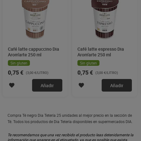
Café latte cappuccino Dia
Café latte espresso Dia
Arom'arte 250 ml
Arom'arte 250 ml
Sin gluten
Sin gluten
0,75 €
0,75 €
(3,00 €/LITRO)
(3,00 €/LITRO)
Añadir
Añadir
Compra Té negro Dia Tetería 25 unidades al mejor precio en la sección de
Té. Todos los productos de Dia Tetería disponibles en supermercados DIA.
Te recomendamos que una vez recibido el producto leas detenidamente la
información que aparece en el etiquetado, ya que es posible que exista