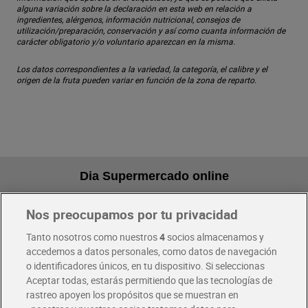
alguna variación sobre la declaración en esta web en relación a
ingredientes, alérgenos, información nutricional, consejos de
utilización/preparación, conservación y así como cuanta información de
carácter obligatorio y/o voluntario aparezcan en la misma.
Los datos correspondientes a la variedad, la categoría, el calibre y el
origen de la fruta pueden variar en función de la zona de reparto.
Dia Supermercado online
Nos preocupamos por tu privacidad
Pide hoy, recibe hoy
Entrega rápida y en la franja horaria que mejor te venga.
Tanto nosotros como nuestros
4
socios almacenamos y
accedemos a datos personales, como datos de navegación
o identificadores únicos, en tu dispositivo. Si seleccionas
Envío gratis por compras superiores a 100€
Aceptar todas, estarás permitiendo que las tecnologías de
Envío estandar por 4,99€
rastreo apoyen los propósitos que se muestran en