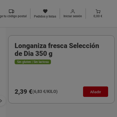
ige tu código postal
Iniciar sesión
0,00 €
Pedidos y listas
Longaniza fresca Selección
de Dia 350 g
Sin gluten | Sin lactosa
2,39 €
(6,83 €/KILO)
Añadir