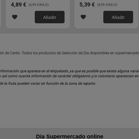
4,89 €
5,39 €
(6,99 €/KILO)
(8,99 €/KILO)
Añadir
Añadir
ión de Cerdo. Todos los productos de Selección de Dia disponibles en supermercado
ormación que aparece en el etiquetado, ya que es posible que exista alguna variaci
 y así como cuanta información de carácter obligatorio y/o voluntario aparezcan e
 de la fruta pueden variar en función de la zona de reparto.
Dia Supermercado online