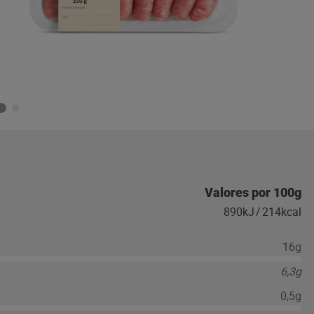
Valores por 100g
890kJ
/
214kcal
16g
6,3g
0,5g