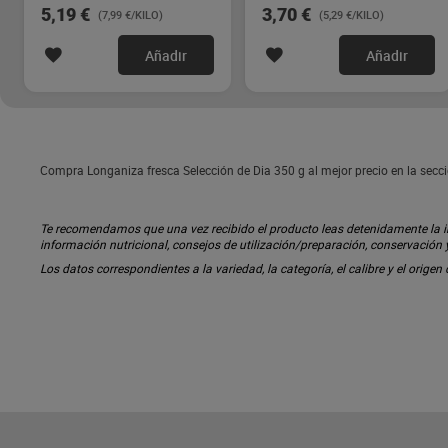
5,19 €
3,70 €
(7,99 €/KILO)
(5,29 €/KILO)
Añadir
Añadir
Compra Longaniza fresca Selección de Dia 350 g al mejor precio en la secc
Te recomendamos que una vez recibido el producto leas detenidamente la inf
información nutricional, consejos de utilización/preparación, conservación
Los datos correspondientes a la variedad, la categoría, el calibre y el origen