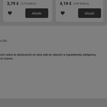
3,79 €
4,19 €
(3,79 €/KILO)
(6,99 €/KILO)
Añadir
Añadir
s DIA.
ón sobre la declaración en esta web en relación a ingredientes, alérgenos,
n la misma.