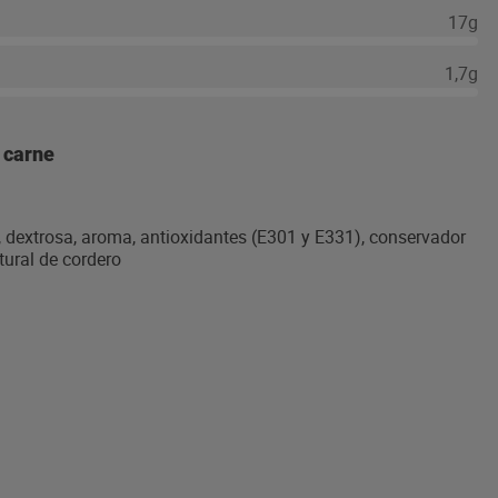
17g
1,7g
 carne
, dextrosa, aroma, antioxidantes (E301 y E331), conservador
tural de cordero