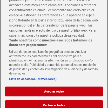
Únete al CLUB Dia
acceder a este menú para cambiar tus opciones o retirar el
Disfruta las ventajas y ofertas exclusivas.
consentimiento en cualquier momento haciendo clic en el
Descárgate la APP Dia
enlace «Gestionar las preferencias» que aparece en el [o el
ícono flotante en la parte inferior izquierda de la página web,
Folletos y Tiendas
si corresponde] en la parte inferior de la página web. Tus
Descubre las mejores ofertas y busca tu tienda más cercana
opciones tendrán efecto dentro de nuestro Sitio web. Para
saber más, consulta nuestra política de privacidad.
Tanto nosotros como nuestros asociados tratamos los
Tarjeta MaX Dia
Te devuelve hasta 8€/mes de tus compras.
datos para proporcionar:
¡Solicita tu tarjeta de crédito aquí!
Utilizar datos de localización geográfica precisa. Analizar
activamente las características del dispositivo para su
RECETAS
COMER MEJOR CADA DIA
EMPLEO
identificación. Almacenar la información en un dispositivo y/o
acceder a ella. Publicidad y contenido personalizados, medición
COLABORA CON DIA
ABRE TU TIENDA
DIA CORPORATE
de publicidad y contenido, investigación de audiencia y desarrollo
de servicios.
Lista de asociados (proveedores)
Aceptar todas
Atención al cliente
Español
Español
Català
Rechazar todas