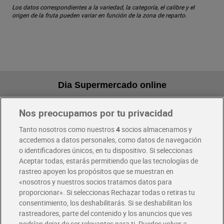
Los datos correspondientes a la variedad, la categoría, el calibre y el
origen de la fruta pueden variar en función de la zona de reparto.
Dia Supermercado online
Nos preocupamos por tu privacidad
Pide hoy, recibe hoy
Entrega rápida y en la franja horaria que mejor te venga.
Tanto nosotros como nuestros
4
socios almacenamos y
accedemos a datos personales, como datos de navegación
o identificadores únicos, en tu dispositivo. Si seleccionas
Envío gratis por compras superiores a 100€
Aceptar todas, estarás permitiendo que las tecnologías de
Envío estandar por 4,99€
rastreo apoyen los propósitos que se muestran en
«nosotros y nuestros socios tratamos datos para
Glovo y Uber Eats
proporcionar». Si seleccionas Rechazar todas o retiras tu
Solicita tu factura de Glovo o Uber Eats
consentimiento, los deshabilitarás. Si se deshabilitan los
rastreadores, parte del contenido y los anuncios que ves
podrían dejar de ser relevantes para ti. Puedes volver a