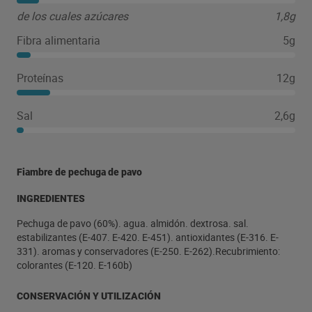
de los cuales azúcares
1,8g
Fibra alimentaria
5g
Proteínas
12g
Sal
2,6g
Fiambre de pechuga de pavo
INGREDIENTES
Pechuga de pavo (60%). agua. almidón. dextrosa. sal.
estabilizantes (E-407. E-420. E-451). antioxidantes (E-316. E-
331). aromas y conservadores (E-250. E-262).Recubrimiento:
colorantes (E-120. E-160b)
CONSERVACIÓN Y UTILIZACIÓN