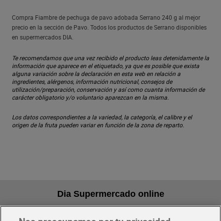
Compra Fiambre de pechuga de pavo adobada Serrano 240 g al mejor
precio en la sección de Pavo. Todos los productos de Serrano disponibles
en supermercados DIA.
Te recomendamos que una vez recibido el producto leas detenidamente la
información que aparece en el etiquetado, ya que es posible que exista
alguna variación sobre la declaración en esta web en relación a
ingredientes, alérgenos, información nutricional, consejos de
utilización/preparación, conservación y así como cuanta información de
carácter obligatorio y/o voluntario aparezcan en la misma.
Los datos correspondientes a la variedad, la categoría, el calibre y el
origen de la fruta pueden variar en función de la zona de reparto.
Dia Supermercado online