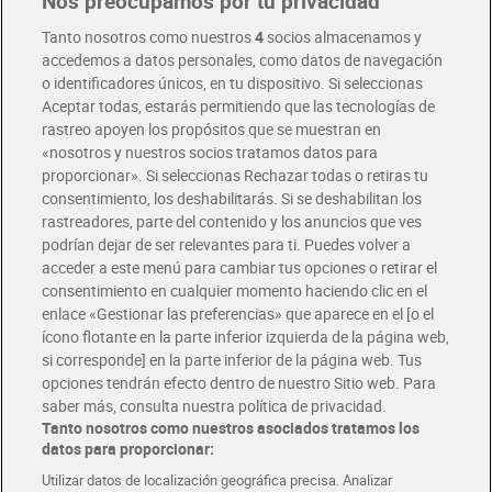
Nos preocupamos por tu privacidad
Pide hoy, recibe hoy
Entrega rápida y en la franja horaria que mejor te venga.
Tanto nosotros como nuestros
4
socios almacenamos y
accedemos a datos personales, como datos de navegación
o identificadores únicos, en tu dispositivo. Si seleccionas
Envío gratis por compras superiores a 100€
Aceptar todas, estarás permitiendo que las tecnologías de
Envío estandar por 4,99€
rastreo apoyen los propósitos que se muestran en
«nosotros y nuestros socios tratamos datos para
Glovo y Uber Eats
proporcionar». Si seleccionas Rechazar todas o retiras tu
Solicita tu factura de Glovo o Uber Eats
consentimiento, los deshabilitarás. Si se deshabilitan los
rastreadores, parte del contenido y los anuncios que ves
podrían dejar de ser relevantes para ti. Puedes volver a
Únete al CLUB Dia
acceder a este menú para cambiar tus opciones o retirar el
Disfruta las ventajas y ofertas exclusivas.
consentimiento en cualquier momento haciendo clic en el
Descárgate la APP Dia
enlace «Gestionar las preferencias» que aparece en el [o el
ícono flotante en la parte inferior izquierda de la página web,
Folletos y Tiendas
si corresponde] en la parte inferior de la página web. Tus
Descubre las mejores ofertas y busca tu tienda más cercana
opciones tendrán efecto dentro de nuestro Sitio web. Para
saber más, consulta nuestra política de privacidad.
Tanto nosotros como nuestros asociados tratamos los
Tarjeta MaX Dia
Te devuelve hasta 8€/mes de tus compras.
datos para proporcionar:
¡Solicita tu tarjeta de crédito aquí!
Utilizar datos de localización geográfica precisa. Analizar