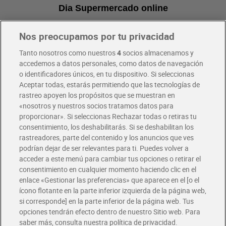
Dia Supermercado online
Nos preocupamos por tu privacidad
Pide hoy, recibe hoy
Entrega rápida y en la franja horaria que mejor te venga.
Tanto nosotros como nuestros
4
socios almacenamos y
accedemos a datos personales, como datos de navegación
o identificadores únicos, en tu dispositivo. Si seleccionas
Envío gratis por compras superiores a 100€
Aceptar todas, estarás permitiendo que las tecnologías de
Envío estandar por 4,99€
rastreo apoyen los propósitos que se muestran en
«nosotros y nuestros socios tratamos datos para
Glovo y Uber Eats
proporcionar». Si seleccionas Rechazar todas o retiras tu
Solicita tu factura de Glovo o Uber Eats
consentimiento, los deshabilitarás. Si se deshabilitan los
rastreadores, parte del contenido y los anuncios que ves
podrían dejar de ser relevantes para ti. Puedes volver a
Únete al CLUB Dia
acceder a este menú para cambiar tus opciones o retirar el
Disfruta las ventajas y ofertas exclusivas.
consentimiento en cualquier momento haciendo clic en el
Descárgate la APP Dia
enlace «Gestionar las preferencias» que aparece en el [o el
ícono flotante en la parte inferior izquierda de la página web,
Folletos y Tiendas
si corresponde] en la parte inferior de la página web. Tus
Descubre las mejores ofertas y busca tu tienda más cercana
opciones tendrán efecto dentro de nuestro Sitio web. Para
saber más, consulta nuestra política de privacidad.