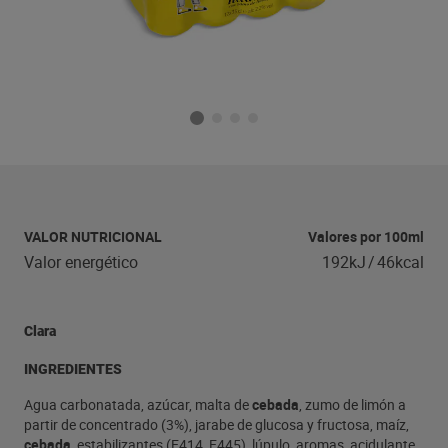
VALOR NUTRICIONAL
Valores por 100ml
Valor energético
192kJ
/
46kcal
Clara
INGREDIENTES
Agua carbonatada, azúcar, malta de
cebada
, zumo de limón a
partir de concentrado (3%), jarabe de glucosa y fructosa, maíz,
cebada
, estabilizantes (E414, E445), lúpulo, aromas, acidulante