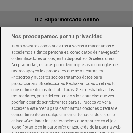
Dia Supermercado online
Nos preocupamos por tu privacidad
Pide hoy, recibe hoy
Entrega rápida y en la franja horaria que mejor te venga.
Tanto nosotros como nuestros
4
socios almacenamos y
accedemos a datos personales, como datos de navegación
o identificadores únicos, en tu dispositivo. Si seleccionas
Envío gratis por compras superiores a 100€
Aceptar todas, estarás permitiendo que las tecnologías de
Envío estandar por 4,99€
rastreo apoyen los propósitos que se muestran en
«nosotros y nuestros socios tratamos datos para
Glovo y Uber Eats
proporcionar». Si seleccionas Rechazar todas o retiras tu
Solicita tu factura de Glovo o Uber Eats
consentimiento, los deshabilitarás. Si se deshabilitan los
rastreadores, parte del contenido y los anuncios que ves
podrían dejar de ser relevantes para ti. Puedes volver a
Únete al CLUB Dia
acceder a este menú para cambiar tus opciones o retirar el
Disfruta las ventajas y ofertas exclusivas.
consentimiento en cualquier momento haciendo clic en el
Descárgate la APP Dia
enlace «Gestionar las preferencias» que aparece en el [o el
ícono flotante en la parte inferior izquierda de la página web,
Folletos y Tiendas
Descubre las mejores ofertas y busca tu tienda más cercana