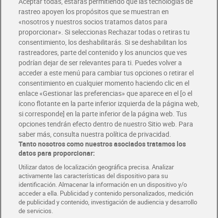
Aceptar todas, estarás permitiendo que las tecnologías de
Envío estandar por 4,99€
rastreo apoyen los propósitos que se muestran en
«nosotros y nuestros socios tratamos datos para
Glovo y Uber Eats
proporcionar». Si seleccionas Rechazar todas o retiras tu
Solicita tu factura de Glovo o Uber Eats
consentimiento, los deshabilitarás. Si se deshabilitan los
rastreadores, parte del contenido y los anuncios que ves
podrían dejar de ser relevantes para ti. Puedes volver a
Únete al CLUB Dia
acceder a este menú para cambiar tus opciones o retirar el
Disfruta las ventajas y ofertas exclusivas.
consentimiento en cualquier momento haciendo clic en el
Descárgate la APP Dia
enlace «Gestionar las preferencias» que aparece en el [o el
ícono flotante en la parte inferior izquierda de la página web,
Folletos y Tiendas
si corresponde] en la parte inferior de la página web. Tus
Descubre las mejores ofertas y busca tu tienda más cercana
opciones tendrán efecto dentro de nuestro Sitio web. Para
saber más, consulta nuestra política de privacidad.
Tanto nosotros como nuestros asociados tratamos los
Tarjeta MaX Dia
Te devuelve hasta 8€/mes de tus compras.
datos para proporcionar:
¡Solicita tu tarjeta de crédito aquí!
Utilizar datos de localización geográfica precisa. Analizar
activamente las características del dispositivo para su
RECETAS
COMER MEJOR CADA DIA
EMPLEO
identificación. Almacenar la información en un dispositivo y/o
acceder a ella. Publicidad y contenido personalizados, medición
COLABORA CON DIA
ABRE TU TIENDA
DIA CORPORATE
de publicidad y contenido, investigación de audiencia y desarrollo
de servicios.