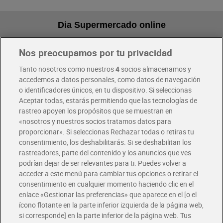
Dia Supermercado online
Nos preocupamos por tu privacidad
Pide hoy, recibe hoy
Entrega rápida y en la franja horaria que mejor te venga.
Tanto nosotros como nuestros
4
socios almacenamos y
accedemos a datos personales, como datos de navegación
o identificadores únicos, en tu dispositivo. Si seleccionas
Envío gratis por compras superiores a 100€
Aceptar todas, estarás permitiendo que las tecnologías de
Envío estandar por 4,99€
rastreo apoyen los propósitos que se muestran en
«nosotros y nuestros socios tratamos datos para
Glovo y Uber Eats
proporcionar». Si seleccionas Rechazar todas o retiras tu
Solicita tu factura de Glovo o Uber Eats
consentimiento, los deshabilitarás. Si se deshabilitan los
rastreadores, parte del contenido y los anuncios que ves
podrían dejar de ser relevantes para ti. Puedes volver a
Únete al CLUB Dia
acceder a este menú para cambiar tus opciones o retirar el
Disfruta las ventajas y ofertas exclusivas.
consentimiento en cualquier momento haciendo clic en el
Descárgate la APP Dia
enlace «Gestionar las preferencias» que aparece en el [o el
ícono flotante en la parte inferior izquierda de la página web,
Folletos y Tiendas
si corresponde] en la parte inferior de la página web. Tus
Descubre las mejores ofertas y busca tu tienda más cercana