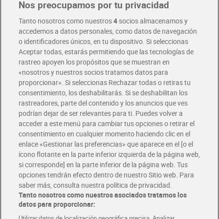
Nos preocupamos por tu privacidad
Pide hoy, recibe hoy
Entrega rápida y en la franja horaria que mejor te venga.
Tanto nosotros como nuestros
4
socios almacenamos y
accedemos a datos personales, como datos de navegación
o identificadores únicos, en tu dispositivo. Si seleccionas
Envío gratis por compras superiores a 100€
Aceptar todas, estarás permitiendo que las tecnologías de
Envío estandar por 4,99€
rastreo apoyen los propósitos que se muestran en
«nosotros y nuestros socios tratamos datos para
Glovo y Uber Eats
proporcionar». Si seleccionas Rechazar todas o retiras tu
Solicita tu factura de Glovo o Uber Eats
consentimiento, los deshabilitarás. Si se deshabilitan los
rastreadores, parte del contenido y los anuncios que ves
podrían dejar de ser relevantes para ti. Puedes volver a
Únete al CLUB Dia
acceder a este menú para cambiar tus opciones o retirar el
Disfruta las ventajas y ofertas exclusivas.
consentimiento en cualquier momento haciendo clic en el
Descárgate la APP Dia
enlace «Gestionar las preferencias» que aparece en el [o el
ícono flotante en la parte inferior izquierda de la página web,
Folletos y Tiendas
si corresponde] en la parte inferior de la página web. Tus
Descubre las mejores ofertas y busca tu tienda más cercana
opciones tendrán efecto dentro de nuestro Sitio web. Para
saber más, consulta nuestra política de privacidad.
Tanto nosotros como nuestros asociados tratamos los
Tarjeta MaX Dia
Te devuelve hasta 8€/mes de tus compras.
datos para proporcionar:
¡Solicita tu tarjeta de crédito aquí!
Utilizar datos de localización geográfica precisa. Analizar