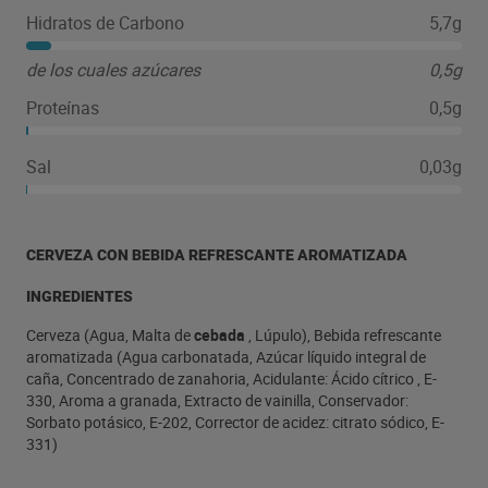
exigentes
Hidratos de Carbono
5,7g
de los cuales azúcares
0,5g
Proteínas
0,5g
Sal
0,03g
CERVEZA CON BEBIDA REFRESCANTE AROMATIZADA
INGREDIENTES
Cerveza (Agua, Malta de
cebada
, Lúpulo), Bebida refrescante
aromatizada (Agua carbonatada, Azúcar líquido integral de
caña, Concentrado de zanahoria, Acidulante: Ácido cítrico , E-
330, Aroma a granada, Extracto de vainilla, Conservador:
Sorbato potásico, E-202, Corrector de acidez: citrato sódico, E-
331)