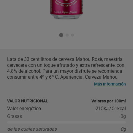
Lata de 33 centilitros de cerveza Mahou Rosè, maestría
cervecera con un toque afrutado y extra refrescante, con
4.8% de alcohol. Para un mayor disfrute se recomienda
consumir entre 4º y 6º C. Apariencia: Cerveza Mahou
Rose de aspecto brillante, color dorado y una espuma
Más información
cremosa y consistente. Aroma: Con un aroma principal
afrutado suave y fresco, la cerveza Rosè de Mahou tiene
también cierta fragancia seca y un toque a levadura,
VALOR NUTRICIONAL
Valores por 100ml
donde se aprecian notas florales del lúpulo al beber.
Valor energético
215kJ
/
51kcal
Sabor: cerveza con toque afrutado y extra refrescante,
Grasas
0g
marcada por el equilibrio entre sus notas afrutadas,
amargor y cuerpo. Mahou cerveza icónica nacida hace
de las cuales saturadas
0g
más de 40 años para satisfacer a los paladares más