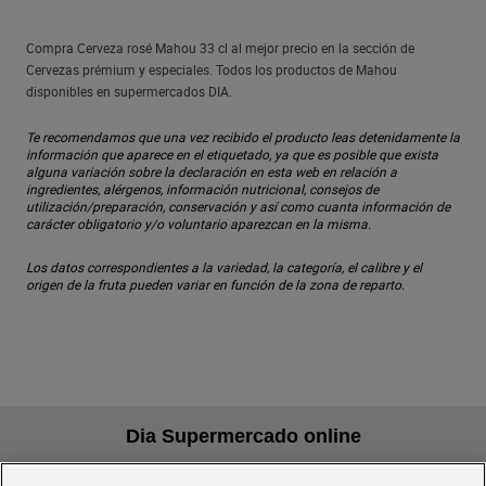
Compra Cerveza rosé Mahou 33 cl al mejor precio en la sección de
Cervezas prémium y especiales. Todos los productos de Mahou
disponibles en supermercados DIA.
Te recomendamos que una vez recibido el producto leas detenidamente la
información que aparece en el etiquetado, ya que es posible que exista
alguna variación sobre la declaración en esta web en relación a
ingredientes, alérgenos, información nutricional, consejos de
utilización/preparación, conservación y así como cuanta información de
carácter obligatorio y/o voluntario aparezcan en la misma.
Los datos correspondientes a la variedad, la categoría, el calibre y el
origen de la fruta pueden variar en función de la zona de reparto.
Dia Supermercado online