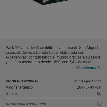
Pack 12 latas de 33 centilitros cada una de San Miguel
Especial, Cerveza Dorada Lager, elaborada con
experiencias, conquistando el mundo gracias a su sabor
y espíritu aventurero desde 1890, con 5,4% de alcohol.
Para un mayor disfrute se recomienda consumir entre 4º
Más información
y 6º C Apariencia: Cerveza San Miguel tiene un color
dorado, ligero y con aspecto brillante y espuma cremosa
y consistente Aroma: En nariz la cerveza San Miguel
VALOR NUTRICIONAL
Valores por 100ml
especial nota delicados aromas procedentes de la
Valor energético
204kJ
/
49kcal
levadura, a frutas blancas, plátano y manzana, con un
Grasas
0g
suave toque a pan blanco y fondo floral Sabor: En boca
ofrece cuerpo, en equilibrio con un amargor moderado y
de las cuales saturadas
0g
un fondo floral. El final del sabor de la cerveza San