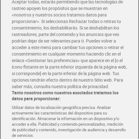
Aceptar todas, estarás permitiendo que las tecnologías de
Envío estandar por 4,99€
rastreo apoyen los propósitos que se muestran en
«nosotros y nuestros socios tratamos datos para
Glovo y Uber Eats
proporcionar». Si seleccionas Rechazar todas o retiras tu
Solicita tu factura de Glovo o Uber Eats
consentimiento, los deshabilitarás. Si se deshabilitan los
rastreadores, parte del contenido y los anuncios que ves
podrían dejar de ser relevantes para ti. Puedes volver a
Únete al CLUB Dia
acceder a este menú para cambiar tus opciones o retirar el
Disfruta las ventajas y ofertas exclusivas.
consentimiento en cualquier momento haciendo clic en el
Descárgate la APP Dia
enlace «Gestionar las preferencias» que aparece en el [o el
ícono flotante en la parte inferior izquierda de la página web,
Folletos y Tiendas
si corresponde] en la parte inferior de la página web. Tus
Descubre las mejores ofertas y busca tu tienda más cercana
opciones tendrán efecto dentro de nuestro Sitio web. Para
saber más, consulta nuestra política de privacidad.
Tanto nosotros como nuestros asociados tratamos los
Tarjeta MaX Dia
Te devuelve hasta 8€/mes de tus compras.
datos para proporcionar:
¡Solicita tu tarjeta de crédito aquí!
Utilizar datos de localización geográfica precisa. Analizar
activamente las características del dispositivo para su
RECETAS
COMER MEJOR CADA DIA
EMPLEO
identificación. Almacenar la información en un dispositivo y/o
acceder a ella. Publicidad y contenido personalizados, medición
COLABORA CON DIA
ABRE TU TIENDA
DIA CORPORATE
de publicidad y contenido, investigación de audiencia y desarrollo
de servicios.