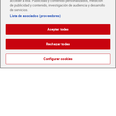
acceder a ella. Publicidad y contenido personalizados, medición
de publicidad y contenido, investigación de audiencia y desarrollo
de servicios.
Lista de asociados (proveedores)
Aceptar todas
Rechazar todas
Cerveza Corona 33 cl
Cerveza Amstel pack 12 x
33 cl
Configurar cookies
Oferta CLUB Dia
8,99 €
30% dto.
1,39 €
6,29 €
(3,92 €/LITRO)
(1,59 €/LITRO)
Añadir
Añadir
Cerveza Heineken pack 12 x 33 cl