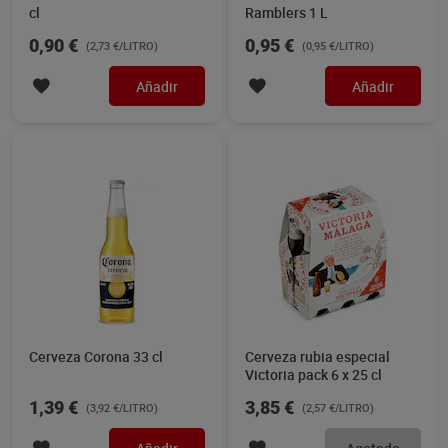
cl
Ramblers 1 L
0,90 €
0,95 €
(2,73 €/LITRO)
(0,95 €/LITRO)
Añadir
Añadir
Cerveza Corona 33 cl
Cerveza rubia especial
Victoria pack 6 x 25 cl
1,39 €
3,85 €
(3,92 €/LITRO)
(2,57 €/LITRO)