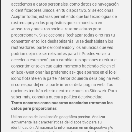
accedemos a datos personales, como datos de navegación
o identificadores únicos, en tu dispositivo. Si seleccionas
Aceptar todas, estarás permitiendo que las tecnologías de
rastreo apoyen los propósitos que se muestran en
«nosotros y nuestros socios tratamos datos para
proporcionar». Si seleccionas Rechazar todas o retiras tu
consentimiento, los deshabilitarás. Si se deshabilitan los
rastreadores, parte del contenido y los anuncios que ves
podrían dejar de ser relevantes para ti. Puedes volver a
acceder a este menú para cambiar tus opciones o retirar el
consentimiento en cualquier momento haciendo clic en el
Cerveza clásica Dia
Cerveza Alhambra 33 cl
enlace «Gestionar las preferencias» que aparece en el [o el
Ramblers pack 6 x 1 L
ícono flotante en la parte inferior izquierda de la página web,
Oferta CLUB Dia
si corresponde] en la parte inferior de la página web. Tus
0,75 €
30% dto.
opciones tendrán efecto dentro de nuestro Sitio web. Para
5,70 €
0,53 €
(0,95 €/LITRO)
(1,59 €/LITRO)
saber más, consulta nuestra política de privacidad.
Tanto nosotros como nuestros asociados tratamos los
Añadir
Añadir
datos para proporcionar:
Utilizar datos de localización geográfica precisa. Analizar
activamente las características del dispositivo para su
identificación. Almacenar la información en un dispositivo y/o