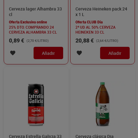
Cerveza lager Alhambra 33
Cerveza Heineken pack 24
cl
x 1 L
Oferta Exclusiva online
Oferta CLUB Dia
25% DTO. COMPRANDO 24
2ª UD AL 50% CERVEZA
CERVEZA ALHAMBRA 33 CL
HEINEKEN 33 CL
0,89 €
20,88 €
(2,70 €/LITRO)
(2,64 €/LITRO)
Añadir
Añadir
Cerveza Estrella Galicia 33
Cerveza clásica Dia