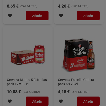
8,65 €
4,20 €
(2,62 €/LITRO)
(1,06 €/LITRO)
Añadir
Añadir
Cerveza Mahou 5 Estrellas
Cerveza Estrella Galicia
pack 12 x 33 cl
pack 6 x 25 cl
10,08 €
4,15 €
(2,55 €/LITRO)
(2,77 €/LITRO)
Añadir
Añadir