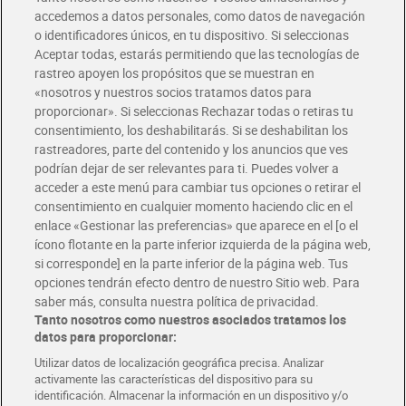
accedemos a datos personales, como datos de navegación
o identificadores únicos, en tu dispositivo. Si seleccionas
Envío gratis por compras superiores a 100€
Aceptar todas, estarás permitiendo que las tecnologías de
Envío estandar por 4,99€
rastreo apoyen los propósitos que se muestran en
«nosotros y nuestros socios tratamos datos para
Glovo y Uber Eats
proporcionar». Si seleccionas Rechazar todas o retiras tu
Solicita tu factura de Glovo o Uber Eats
consentimiento, los deshabilitarás. Si se deshabilitan los
rastreadores, parte del contenido y los anuncios que ves
podrían dejar de ser relevantes para ti. Puedes volver a
Únete al CLUB Dia
acceder a este menú para cambiar tus opciones o retirar el
Disfruta las ventajas y ofertas exclusivas.
consentimiento en cualquier momento haciendo clic en el
Descárgate la APP Dia
enlace «Gestionar las preferencias» que aparece en el [o el
ícono flotante en la parte inferior izquierda de la página web,
Folletos y Tiendas
si corresponde] en la parte inferior de la página web. Tus
Descubre las mejores ofertas y busca tu tienda más cercana
opciones tendrán efecto dentro de nuestro Sitio web. Para
saber más, consulta nuestra política de privacidad.
Tanto nosotros como nuestros asociados tratamos los
Tarjeta MaX Dia
Te devuelve hasta 8€/mes de tus compras.
datos para proporcionar:
¡Solicita tu tarjeta de crédito aquí!
Utilizar datos de localización geográfica precisa. Analizar
activamente las características del dispositivo para su
RECETAS
COMER MEJOR CADA DIA
EMPLEO
identificación. Almacenar la información en un dispositivo y/o