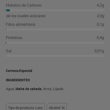
Hidratos de Carbono
4,2g
de los cuales azúcares
0,5g
Fibra alimentaria
0,1g
Proteínas
0,4g
Sal
0,01g
Cerveza Especial
INGREDIENTES
Agua,
Malta de cebada
, Arroz, Lúpulo.
Tipo de producto: Lata
Alcohol: SI