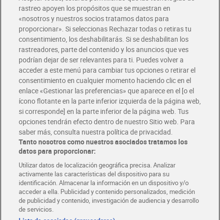
rastreo apoyen los propósitos que se muestran en
«nosotros y nuestros socios tratamos datos para
Glovo y Uber Eats
proporcionar». Si seleccionas Rechazar todas o retiras tu
Solicita tu factura de Glovo o Uber Eats
consentimiento, los deshabilitarás. Si se deshabilitan los
rastreadores, parte del contenido y los anuncios que ves
podrían dejar de ser relevantes para ti. Puedes volver a
Únete al CLUB Dia
acceder a este menú para cambiar tus opciones o retirar el
Disfruta las ventajas y ofertas exclusivas.
consentimiento en cualquier momento haciendo clic en el
Descárgate la APP Dia
enlace «Gestionar las preferencias» que aparece en el [o el
ícono flotante en la parte inferior izquierda de la página web,
Folletos y Tiendas
si corresponde] en la parte inferior de la página web. Tus
Descubre las mejores ofertas y busca tu tienda más cercana
opciones tendrán efecto dentro de nuestro Sitio web. Para
saber más, consulta nuestra política de privacidad.
Tanto nosotros como nuestros asociados tratamos los
Tarjeta MaX Dia
Te devuelve hasta 8€/mes de tus compras.
datos para proporcionar:
¡Solicita tu tarjeta de crédito aquí!
Utilizar datos de localización geográfica precisa. Analizar
activamente las características del dispositivo para su
RECETAS
COMER MEJOR CADA DIA
EMPLEO
identificación. Almacenar la información en un dispositivo y/o
acceder a ella. Publicidad y contenido personalizados, medición
COLABORA CON DIA
ABRE TU TIENDA
DIA CORPORATE
de publicidad y contenido, investigación de audiencia y desarrollo
de servicios.