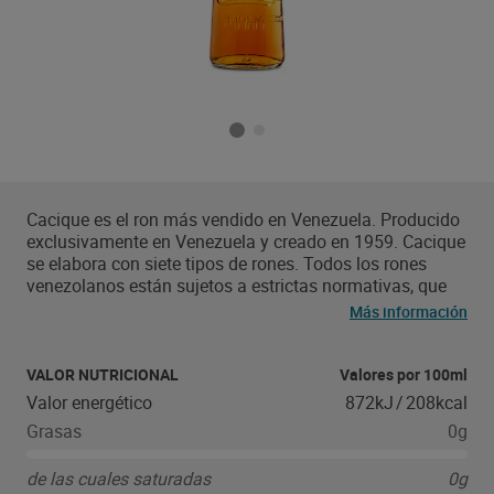
Cacique es el ron más vendido en Venezuela. Producido
exclusivamente en Venezuela y creado en 1959. Cacique
se elabora con siete tipos de rones. Todos los rones
venezolanos están sujetos a estrictas normativas, que
prohíben alterar el color, sabor o aroma por medios
Más información
artificiales. Así se garantiza la más alta calidad.
VALOR NUTRICIONAL
Valores por 100ml
Valor energético
872kJ
/
208kcal
Grasas
0g
de las cuales saturadas
0g