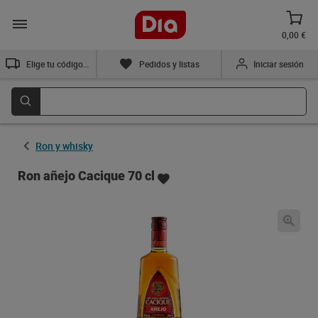
0,00 €
Elige tu código postal
Pedidos y listas
Iniciar sesión
Ron y whisky
Ron añejo Cacique 70 cl