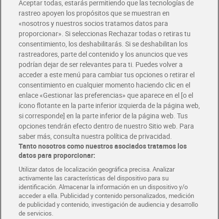
Aceptar todas, estarás permitiendo que las tecnologías de
Envío estandar por 4,99€
rastreo apoyen los propósitos que se muestran en
«nosotros y nuestros socios tratamos datos para
Glovo y Uber Eats
proporcionar». Si seleccionas Rechazar todas o retiras tu
Solicita tu factura de Glovo o Uber Eats
consentimiento, los deshabilitarás. Si se deshabilitan los
rastreadores, parte del contenido y los anuncios que ves
podrían dejar de ser relevantes para ti. Puedes volver a
Únete al CLUB Dia
acceder a este menú para cambiar tus opciones o retirar el
Disfruta las ventajas y ofertas exclusivas.
consentimiento en cualquier momento haciendo clic en el
Descárgate la APP Dia
enlace «Gestionar las preferencias» que aparece en el [o el
ícono flotante en la parte inferior izquierda de la página web,
Folletos y Tiendas
si corresponde] en la parte inferior de la página web. Tus
Descubre las mejores ofertas y busca tu tienda más cercana
opciones tendrán efecto dentro de nuestro Sitio web. Para
saber más, consulta nuestra política de privacidad.
Tanto nosotros como nuestros asociados tratamos los
Tarjeta MaX Dia
Te devuelve hasta 8€/mes de tus compras.
datos para proporcionar:
¡Solicita tu tarjeta de crédito aquí!
Utilizar datos de localización geográfica precisa. Analizar
activamente las características del dispositivo para su
RECETAS
COMER MEJOR CADA DIA
EMPLEO
identificación. Almacenar la información en un dispositivo y/o
acceder a ella. Publicidad y contenido personalizados, medición
COLABORA CON DIA
ABRE TU TIENDA
DIA CORPORATE
de publicidad y contenido, investigación de audiencia y desarrollo
de servicios.