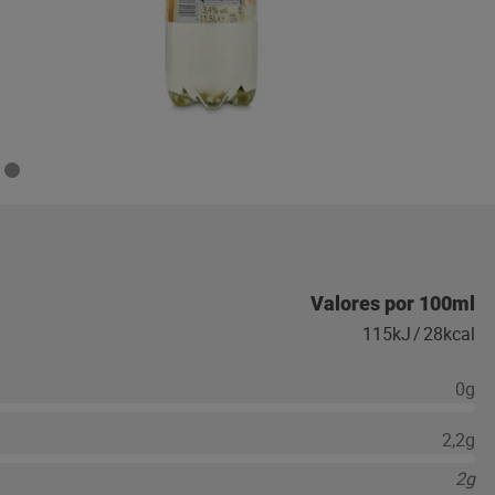
Valores por 100ml
115kJ
/
28kcal
0g
2,2g
2g