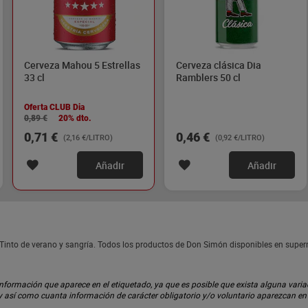
Cerveza Mahou 5 Estrellas
Cerveza clásica Dia
33 cl
Ramblers 50 cl
Oferta CLUB Dia
0,89 €
20% dto.
0,71 €
0,46 €
(2,16 €/LITRO)
(0,92 €/LITRO)
Añadir
Añadir
 Tinto de verano y sangría. Todos los productos de Don Simón disponibles en supe
ormación que aparece en el etiquetado, ya que es posible que exista alguna variaci
 y así como cuanta información de carácter obligatorio y/o voluntario aparezcan e