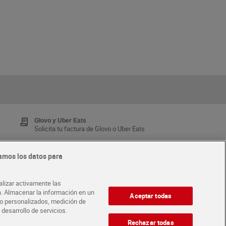
Glovo y Uber Eats
Solicita tu factura de Glovo o Uber Eats
amos los datos para
Tarjeta MaX Dia
Te devuelve hasta 8€/mes de tus compras.
alizar activamente las
¡Solicita tu tarjeta de crédito aquí!
ón. Almacenar la información en un
Aceptar todas
ido personalizados, medición de
 desarrollo de servicios.
·
ABRE TU TIENDA
DIA CORPORATE
Rechazar todas