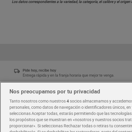
Los datos correspondientes a la variedad, la categoría, el calibre y el origen
Pide hoy, recibe hoy
Entrega rápida y en la franja horaria que mejor te venga.
Nos preocupamos por tu privacidad
Únete al CLUB Dia
Tanto nosotros como nuestros
4
socios almacenamos y accedemos
Disfruta las ventajas y ofertas exclusivas.
personales, como datos de navegación o identificadores únicos, en t
Descárgate la APP Dia
seleccionas Aceptar todas, estarás permitiendo que las tecnología
los propósitos que se muestran en «nosotros y nuestros socios tr
proporcionar». Si seleccionas Rechazar todas o retiras tu consentim
·
·
RECETAS
COMER MEJOR CADA DIA
deshabilitarás. Si se deshabilitan los rastreadores, parte del conten