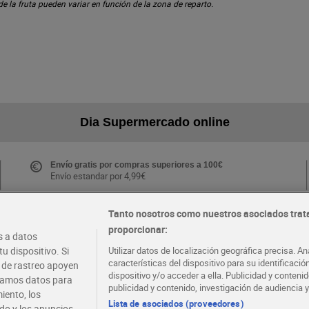
 de la fruta pueden variar en función de la zona de reparto.
Dia Supermercado online
Envío gratis por compras superiores a 100€
Envío estandar por 4,99€
Tanto nosotros como nuestros asociados trat
proporcionar:
Folletos y Tiendas
 a datos
Descubre las mejores ofertas y busca tu tienda más
u dispositivo. Si
Utilizar datos de localización geográfica precisa. An
cercana
características del dispositivo para su identificaci
s de rastreo apoyen
dispositivo y/o acceder a ella. Publicidad y conten
atamos datos para
publicidad y contenido, investigación de audiencia y
iento, los
·
·
EMPLEO
COLABORA CON DIA
Lista de asociados (proveedores)
ido y los anuncios