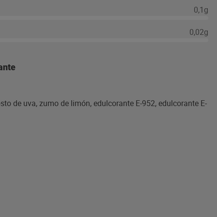
0,1g
0,02g
ante
osto de uva, zumo de limón, edulcorante E-952, edulcorante E-