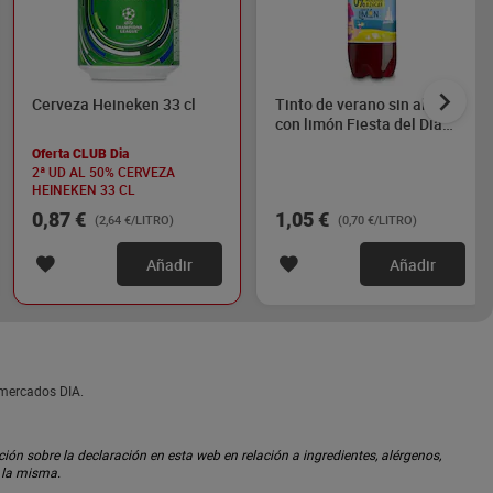
Cerveza Heineken 33 cl
Tinto de verano sin alcohol
con limón Fiesta del Dia
1.5 L
Oferta CLUB Dia
2ª UD AL 50% CERVEZA
HEINEKEN 33 CL
0,87 €
1,05 €
(2,64 €/LITRO)
(0,70 €/LITRO)
Añadir
Añadir
rmercados DIA.
ón sobre la declaración en esta web en relación a ingredientes, alérgenos,
n la misma.