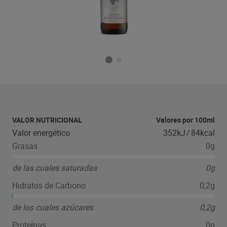
VALOR NUTRICIONAL
Valores por 100ml
Valor energético
352kJ
/
84kcal
Grasas
0g
de las cuales saturadas
0g
Hidratos de Carbono
0,2g
de los cuales azúcares
0,2g
Proteínas
0g