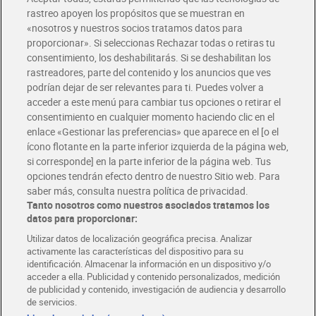
rastreo apoyen los propósitos que se muestran en
«nosotros y nuestros socios tratamos datos para
Glovo y Uber Eats
proporcionar». Si seleccionas Rechazar todas o retiras tu
Solicita tu factura de Glovo o Uber Eats
consentimiento, los deshabilitarás. Si se deshabilitan los
rastreadores, parte del contenido y los anuncios que ves
podrían dejar de ser relevantes para ti. Puedes volver a
Únete al CLUB Dia
acceder a este menú para cambiar tus opciones o retirar el
Disfruta las ventajas y ofertas exclusivas.
consentimiento en cualquier momento haciendo clic en el
Descárgate la APP Dia
enlace «Gestionar las preferencias» que aparece en el [o el
ícono flotante en la parte inferior izquierda de la página web,
Folletos y Tiendas
si corresponde] en la parte inferior de la página web. Tus
Descubre las mejores ofertas y busca tu tienda más cercana
opciones tendrán efecto dentro de nuestro Sitio web. Para
saber más, consulta nuestra política de privacidad.
Tanto nosotros como nuestros asociados tratamos los
Tarjeta MaX Dia
Te devuelve hasta 8€/mes de tus compras.
datos para proporcionar:
¡Solicita tu tarjeta de crédito aquí!
Utilizar datos de localización geográfica precisa. Analizar
activamente las características del dispositivo para su
RECETAS
COMER MEJOR CADA DIA
EMPLEO
identificación. Almacenar la información en un dispositivo y/o
acceder a ella. Publicidad y contenido personalizados, medición
COLABORA CON DIA
ABRE TU TIENDA
DIA CORPORATE
de publicidad y contenido, investigación de audiencia y desarrollo
de servicios.