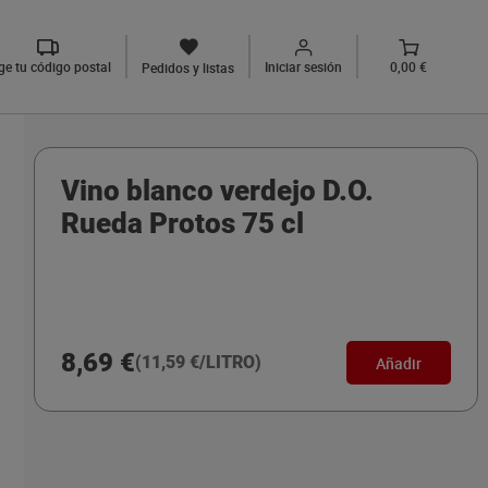
ige tu código postal
Iniciar sesión
0,00 €
Pedidos y listas
Vino blanco verdejo D.O.
Rueda Protos 75 cl
8,69 €
(11,59 €/LITRO)
Añadir