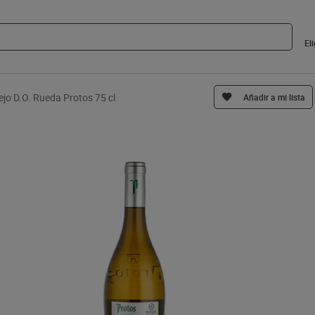
El
ejo D.O. Rueda Protos 75 cl
Añadir a mi lista