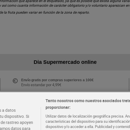
ormación que aparece en el etiquetado, ya que es posible que exista alguna variaci
 y así como cuanta información de carácter obligatorio y/o voluntario aparezcan e
 de la fruta pueden variar en función de la zona de reparto.
Dia Supermercado online
Envío gratis por compras superiores a 100€
Envío estandar por 4,99€
Tanto nosotros como nuestros asociados trat
proporcionar:
Folletos y Tiendas
 a datos
Descubre las mejores ofertas y busca tu tienda más
u dispositivo. Si
Utilizar datos de localización geográfica precisa. An
cercana
características del dispositivo para su identificaci
s de rastreo apoyen
dispositivo y/o acceder a ella. Publicidad y conten
atamos datos para