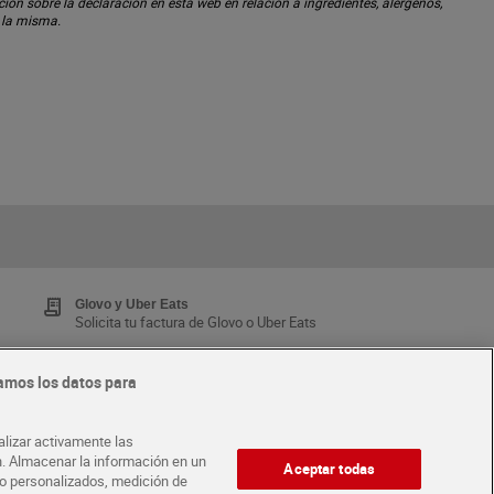
ón sobre la declaración en esta web en relación a ingredientes, alérgenos,
n la misma.
Glovo y Uber Eats
Solicita tu factura de Glovo o Uber Eats
amos los datos para
Tarjeta MaX Dia
Te devuelve hasta 8€/mes de tus compras.
alizar activamente las
¡Solicita tu tarjeta de crédito aquí!
ón. Almacenar la información en un
Aceptar todas
ido personalizados, medición de