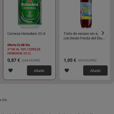
Cerveza Heineken 33 cl
Tinto de verano sin alcohol
con limón Fiesta del Dia
1.5 L
Oferta CLUB Dia
2ª UD AL 50% CERVEZA
HEINEKEN 33 CL
0,87 €
1,05 €
(2,64 €/LITRO)
(0,70 €/LITRO)
Añadir
Añadir
s DIA.