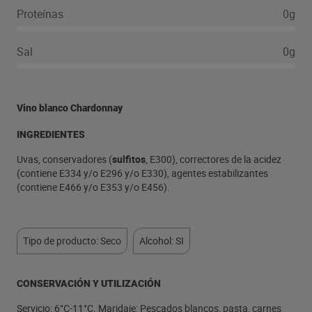
Proteínas
0g
Sal
0g
Vino blanco Chardonnay
INGREDIENTES
Uvas, conservadores (
sulfitos
, E300), correctores de la acidez
(contiene E334 y/o E296 y/o E330), agentes estabilizantes
(contiene E466 y/o E353 y/o E456).
Tipo de producto: Seco
Alcohol: SI
CONSERVACIÓN Y UTILIZACIÓN
Servicio: 6°C-11°C. Maridaje: Pescados blancos, pasta, carnes