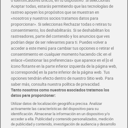
o identificadores únicos, en tu dispositivo. Si seleccionas
Envío gratis por compras superiores a 100€
Aceptar todas, estarás permitiendo que las tecnologías de
Envío estandar por 4,99€
rastreo apoyen los propósitos que se muestran en
«nosotros y nuestros socios tratamos datos para
Glovo y Uber Eats
proporcionar». Si seleccionas Rechazar todas o retiras tu
Solicita tu factura de Glovo o Uber Eats
consentimiento, los deshabilitarás. Si se deshabilitan los
rastreadores, parte del contenido y los anuncios que ves
podrían dejar de ser relevantes para ti. Puedes volver a
Únete al CLUB Dia
acceder a este menú para cambiar tus opciones o retirar el
Disfruta las ventajas y ofertas exclusivas.
consentimiento en cualquier momento haciendo clic en el
Descárgate la APP Dia
enlace «Gestionar las preferencias» que aparece en el [o el
ícono flotante en la parte inferior izquierda de la página web,
Folletos y Tiendas
si corresponde] en la parte inferior de la página web. Tus
Descubre las mejores ofertas y busca tu tienda más cercana
opciones tendrán efecto dentro de nuestro Sitio web. Para
saber más, consulta nuestra política de privacidad.
Tanto nosotros como nuestros asociados tratamos los
Tarjeta MaX Dia
Te devuelve hasta 8€/mes de tus compras.
datos para proporcionar:
¡Solicita tu tarjeta de crédito aquí!
Utilizar datos de localización geográfica precisa. Analizar
activamente las características del dispositivo para su
RECETAS
COMER MEJOR CADA DIA
EMPLEO
identificación. Almacenar la información en un dispositivo y/o
acceder a ella. Publicidad y contenido personalizados, medición
COLABORA CON DIA
ABRE TU TIENDA
DIA CORPORATE
de publicidad y contenido, investigación de audiencia y desarrollo