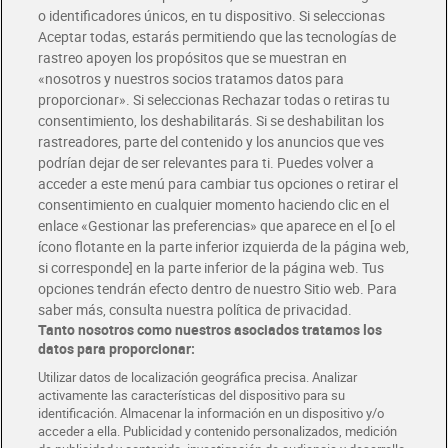
o identificadores únicos, en tu dispositivo. Si seleccionas
Envío gratis por compras superiores a 100€
Aceptar todas, estarás permitiendo que las tecnologías de
Envío estandar por 4,99€
rastreo apoyen los propósitos que se muestran en
«nosotros y nuestros socios tratamos datos para
Glovo y Uber Eats
proporcionar». Si seleccionas Rechazar todas o retiras tu
Solicita tu factura de Glovo o Uber Eats
consentimiento, los deshabilitarás. Si se deshabilitan los
rastreadores, parte del contenido y los anuncios que ves
podrían dejar de ser relevantes para ti. Puedes volver a
Únete al CLUB Dia
acceder a este menú para cambiar tus opciones o retirar el
Disfruta las ventajas y ofertas exclusivas.
consentimiento en cualquier momento haciendo clic en el
Descárgate la APP Dia
enlace «Gestionar las preferencias» que aparece en el [o el
ícono flotante en la parte inferior izquierda de la página web,
Folletos y Tiendas
si corresponde] en la parte inferior de la página web. Tus
Descubre las mejores ofertas y busca tu tienda más cercana
opciones tendrán efecto dentro de nuestro Sitio web. Para
saber más, consulta nuestra política de privacidad.
Tanto nosotros como nuestros asociados tratamos los
Tarjeta MaX Dia
Te devuelve hasta 8€/mes de tus compras.
datos para proporcionar:
¡Solicita tu tarjeta de crédito aquí!
Utilizar datos de localización geográfica precisa. Analizar
activamente las características del dispositivo para su
RECETAS
COMER MEJOR CADA DIA
EMPLEO
identificación. Almacenar la información en un dispositivo y/o
acceder a ella. Publicidad y contenido personalizados, medición
COLABORA CON DIA
ABRE TU TIENDA
DIA CORPORATE