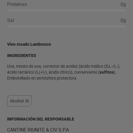
Proteínas
0g
Sal
0g
Vino rosado Lambrusco
INGREDIENTES
Uva, mosto de uva, corrector de acidez (ácido málico (D,L-/L-),
ácido tartárico (L(+)-), ácido cítrico), conservante (
sulfitos
),
Embotellado en atmósfera protectora.
Alcohol: SI
INFORMACIÓN DEL RESPONSABLE
CANTINE RIUNITE & CIV S.P.A