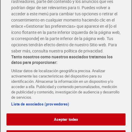
rastreadores, parte del contenido y los anuncios que ves
podrían dejar de ser relevantes para ti. Puedes volver a
Únete al CLUB Dia
acceder a este menú para cambiar tus opciones o retirar el
Disfruta las ventajas y ofertas exclusivas.
consentimiento en cualquier momento haciendo clic en el
Descárgate la APP Dia
enlace «Gestionar las preferencias» que aparece en el [o el
ícono flotante en la parte inferior izquierda de la página web,
Folletos y Tiendas
si corresponde] en la parte inferior de la página web. Tus
Descubre las mejores ofertas y busca tu tienda más cercana
opciones tendrán efecto dentro de nuestro Sitio web. Para
saber más, consulta nuestra política de privacidad.
Tanto nosotros como nuestros asociados tratamos los
Tarjeta MaX Dia
Te devuelve hasta 8€/mes de tus compras.
datos para proporcionar:
¡Solicita tu tarjeta de crédito aquí!
Utilizar datos de localización geográfica precisa. Analizar
activamente las características del dispositivo para su
RECETAS
COMER MEJOR CADA DIA
EMPLEO
identificación. Almacenar la información en un dispositivo y/o
acceder a ella. Publicidad y contenido personalizados, medición
COLABORA CON DIA
ABRE TU TIENDA
DIA CORPORATE
de publicidad y contenido, investigación de audiencia y desarrollo
de servicios.
Lista de asociados (proveedores)
Aceptar todas
Atención al cliente
Español
Español