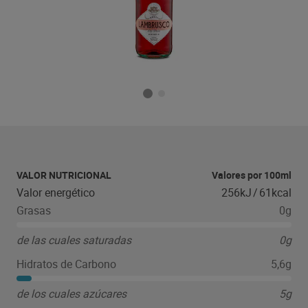
VALOR NUTRICIONAL
Valores por 100ml
Valor energético
256kJ
/
61kcal
Grasas
0g
de las cuales saturadas
0g
Hidratos de Carbono
5,6g
de los cuales azúcares
5g