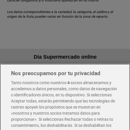
carácter obligatorio y/o voluntario aparezcan en la misma.
Los datos correspondientes a la variedad, la categoría, el calibre y el
origen de la fruta pueden variar en función de la zona de reparto.
Dia Supermercado online
Nos preocupamos por tu privacidad
Pide hoy, recibe hoy
Entrega rápida y en la franja horaria que mejor te venga.
Tanto nosotros como nuestros
4
socios almacenamos y
accedemos a datos personales, como datos de navegación
o identificadores únicos, en tu dispositivo. Si seleccionas
Envío gratis por compras superiores a 100€
Aceptar todas, estarás permitiendo que las tecnologías de
Envío estandar por 4,99€
rastreo apoyen los propósitos que se muestran en
«nosotros y nuestros socios tratamos datos para
Glovo y Uber Eats
proporcionar». Si seleccionas Rechazar todas o retiras tu
Solicita tu factura de Glovo o Uber Eats
consentimiento, los deshabilitarás. Si se deshabilitan los