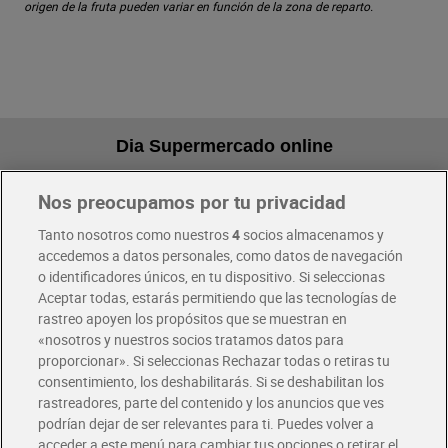
origen de la fruta pueden variar en función de la zona de reparto.
Dia Supermercado online
Nos preocupamos por tu privacidad
Pide hoy, recibe hoy
Entrega rápida y en la franja horaria que mejor te venga.
Tanto nosotros como nuestros
4
socios almacenamos y
accedemos a datos personales, como datos de navegación
o identificadores únicos, en tu dispositivo. Si seleccionas
Envío gratis por compras superiores a 100€
Aceptar todas, estarás permitiendo que las tecnologías de
Envío estandar por 4,99€
rastreo apoyen los propósitos que se muestran en
«nosotros y nuestros socios tratamos datos para
Glovo y Uber Eats
proporcionar». Si seleccionas Rechazar todas o retiras tu
Solicita tu factura de Glovo o Uber Eats
consentimiento, los deshabilitarás. Si se deshabilitan los
rastreadores, parte del contenido y los anuncios que ves
podrían dejar de ser relevantes para ti. Puedes volver a
Únete al CLUB Dia
acceder a este menú para cambiar tus opciones o retirar el