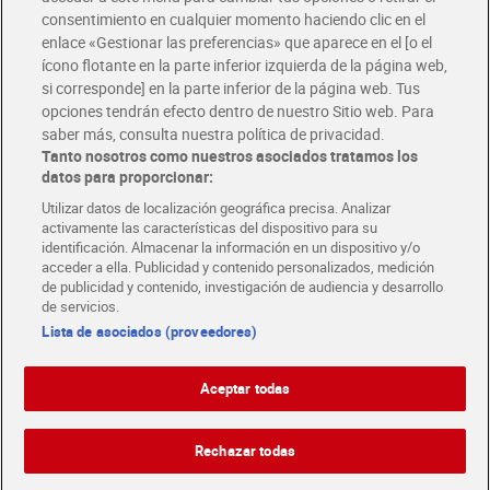
Disfruta las ventajas y ofertas exclusivas.
consentimiento en cualquier momento haciendo clic en el
Descárgate la APP Dia
enlace «Gestionar las preferencias» que aparece en el [o el
ícono flotante en la parte inferior izquierda de la página web,
Folletos y Tiendas
si corresponde] en la parte inferior de la página web. Tus
Descubre las mejores ofertas y busca tu tienda más cercana
opciones tendrán efecto dentro de nuestro Sitio web. Para
saber más, consulta nuestra política de privacidad.
Tanto nosotros como nuestros asociados tratamos los
Tarjeta MaX Dia
Te devuelve hasta 8€/mes de tus compras.
datos para proporcionar:
¡Solicita tu tarjeta de crédito aquí!
Utilizar datos de localización geográfica precisa. Analizar
activamente las características del dispositivo para su
RECETAS
COMER MEJOR CADA DIA
EMPLEO
identificación. Almacenar la información en un dispositivo y/o
acceder a ella. Publicidad y contenido personalizados, medición
COLABORA CON DIA
ABRE TU TIENDA
DIA CORPORATE
de publicidad y contenido, investigación de audiencia y desarrollo
de servicios.
Lista de asociados (proveedores)
Aceptar todas
Atención al cliente
Español
Español
Català
Rechazar todas
English
Política de privacidad
Política de cookies