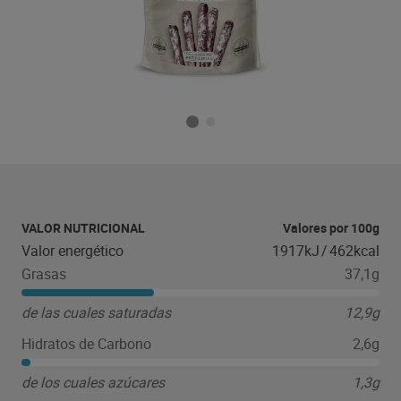
VALOR NUTRICIONAL
Valores por 100g
Valor energético
1917kJ
/
462kcal
Grasas
37,1g
de las cuales saturadas
12,9g
Hidratos de Carbono
2,6g
de los cuales azúcares
1,3g