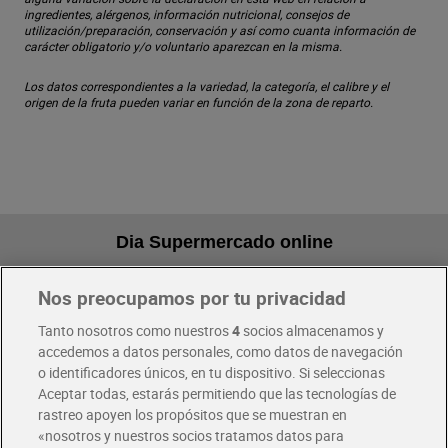
ingredientes, alérgenos, información nutricional, consejos de
utilización/preparación, conservación y así como cuanta información de
carácter obligatorio y/o voluntario aparezcan en la misma.
Los datos correspondientes a la variedad, la categoría, el calibre y el
origen de la fruta pueden variar en función de la zona de reparto.
Dia Supermercado online
Nos preocupamos por tu privacidad
Pide hoy, recibe hoy
Entrega rápida y en la franja horaria que mejor te venga.
Tanto nosotros como nuestros
4
socios almacenamos y
accedemos a datos personales, como datos de navegación
o identificadores únicos, en tu dispositivo. Si seleccionas
Envío gratis por compras superiores a 100€
Aceptar todas, estarás permitiendo que las tecnologías de
Envío estandar por 4,99€
rastreo apoyen los propósitos que se muestran en
«nosotros y nuestros socios tratamos datos para