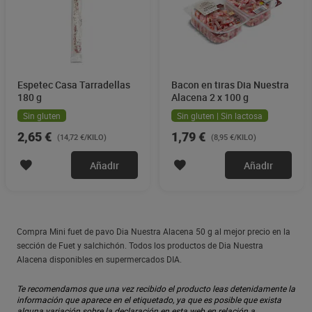
Espetec Casa Tarradellas
Bacon en tiras Dia Nuestra
180 g
Alacena 2 x 100 g
Sin gluten
Sin gluten | Sin lactosa
2,65 €
1,79 €
(14,72 €/KILO)
(8,95 €/KILO)
Añadir
Añadir
Compra Mini fuet de pavo Dia Nuestra Alacena 50 g al mejor precio en la
sección de Fuet y salchichón. Todos los productos de Dia Nuestra
Alacena disponibles en supermercados DIA.
Te recomendamos que una vez recibido el producto leas detenidamente la
información que aparece en el etiquetado, ya que es posible que exista
alguna variación sobre la declaración en esta web en relación a