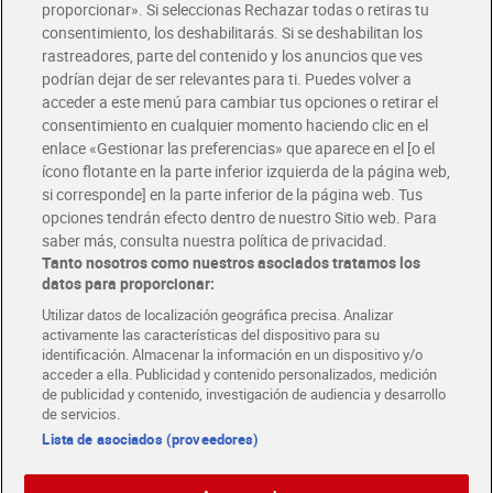
Glovo y Uber Eats
proporcionar». Si seleccionas Rechazar todas o retiras tu
Solicita tu factura de Glovo o Uber Eats
consentimiento, los deshabilitarás. Si se deshabilitan los
rastreadores, parte del contenido y los anuncios que ves
podrían dejar de ser relevantes para ti. Puedes volver a
Únete al CLUB Dia
acceder a este menú para cambiar tus opciones o retirar el
Disfruta las ventajas y ofertas exclusivas.
consentimiento en cualquier momento haciendo clic en el
Descárgate la APP Dia
enlace «Gestionar las preferencias» que aparece en el [o el
ícono flotante en la parte inferior izquierda de la página web,
Folletos y Tiendas
si corresponde] en la parte inferior de la página web. Tus
Descubre las mejores ofertas y busca tu tienda más cercana
opciones tendrán efecto dentro de nuestro Sitio web. Para
saber más, consulta nuestra política de privacidad.
Tanto nosotros como nuestros asociados tratamos los
Tarjeta MaX Dia
Te devuelve hasta 8€/mes de tus compras.
datos para proporcionar:
¡Solicita tu tarjeta de crédito aquí!
Utilizar datos de localización geográfica precisa. Analizar
activamente las características del dispositivo para su
RECETAS
COMER MEJOR CADA DIA
EMPLEO
identificación. Almacenar la información en un dispositivo y/o
acceder a ella. Publicidad y contenido personalizados, medición
COLABORA CON DIA
ABRE TU TIENDA
DIA CORPORATE
de publicidad y contenido, investigación de audiencia y desarrollo
de servicios.
Lista de asociados (proveedores)