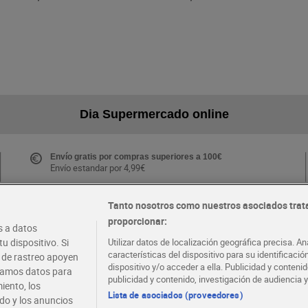
Dia Supermercado online
Envío gratis por compras superiores a 100€
Envío estandar por 4,99€
Tanto nosotros como nuestros asociados trat
proporcionar:
Folletos y Tiendas
 a datos
Descubre las mejores ofertas y busca tu tienda más
u dispositivo. Si
Utilizar datos de localización geográfica precisa. An
cercana
características del dispositivo para su identificaci
s de rastreo apoyen
dispositivo y/o acceder a ella. Publicidad y conten
atamos datos para
publicidad y contenido, investigación de audiencia y
iento, los
·
·
EMPLEO
COLABORA CON DIA
Lista de asociados (proveedores)
ido y los anuncios