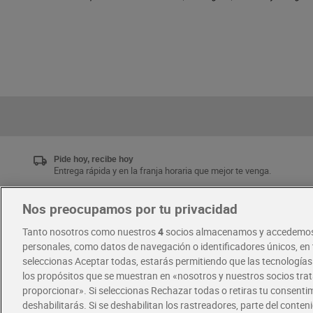
Pide hoy, recibe hoy
Entrega rápida y en la franja horaria que mejor te venga.
Nos preocupamos por tu privacidad
Únete al CLUB Dia
Tanto nosotros como nuestros
4
socios almacenamos y accedemos
Disfruta las ventajas y ofertas exclusivas.
personales, como datos de navegación o identificadores únicos, en t
Descárgate la APP Dia
seleccionas Aceptar todas, estarás permitiendo que las tecnología
los propósitos que se muestran en «nosotros y nuestros socios tr
proporcionar». Si seleccionas Rechazar todas o retiras tu consentim
·
·
RECETAS
COMER MEJOR CADA DIA
deshabilitarás. Si se deshabilitan los rastreadores, parte del conten