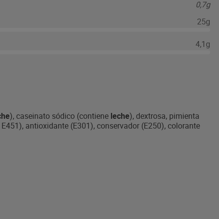
0,7g
25g
4,1g
che
), caseinato sódico (contiene
leche
), dextrosa, pimienta
 E451), antioxidante (E301), conservador (E250), colorante