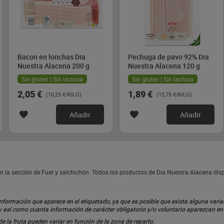
Bacon en lonchas Dia
Pechuga de pavo 92% Dia
Nuestra Alacena 200 g
Nuestra Alacena 120 g
Sin gluten | Sin lactosa
Sin gluten | Sin lactosa
2,05 €
1,89 €
(10,25 €/KILO)
(15,75 €/KILO)
Añadir
Añadir
n la sección de Fuet y salchichón. Todos los productos de Dia Nuestra Alacena di
ormación que aparece en el etiquetado, ya que es posible que exista alguna variaci
 y así como cuanta información de carácter obligatorio y/o voluntario aparezcan e
 de la fruta pueden variar en función de la zona de reparto.