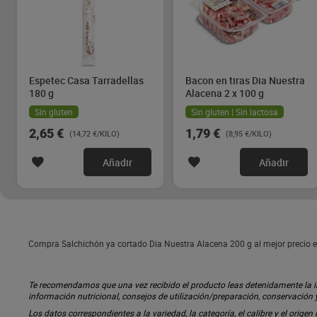
Espetec Casa Tarradellas
Bacon en tiras Dia Nuestra
180 g
Alacena 2 x 100 g
Sin gluten
Sin gluten | Sin lactosa
2,65 €
1,79 €
(14,72 €/KILO)
(8,95 €/KILO)
Añadir
Añadir
Compra Salchichón ya cortado Dia Nuestra Alacena 200 g al mejor precio e
Te recomendamos que una vez recibido el producto leas detenidamente la inf
información nutricional, consejos de utilización/preparación, conservación
Los datos correspondientes a la variedad, la categoría, el calibre y el origen