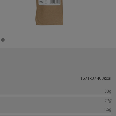
1671kJ
/
403kcal
33g
11g
1,5g