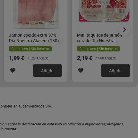
Jamón cocido extra 97%
Mini taquitos de jamón
Dia Nuestra Alacena 150 g
curado Dia Nuestra
Alacena 2 x 75 g
Sin gluten | Sin lactosa
Sin gluten | Sin lactosa
1,99 €
2,19 €
(13,27 €/KILO)
(14,60 €/KILO)
Añadir
Añadir
sponibles en supermercados DIA.
ón sobre la declaración en esta web en relación a ingredientes, alérgenos,
n la misma.