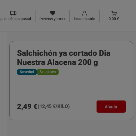
ige tu código postal
Iniciar sesión
0,00 €
Pedidos y listas
Salchichón ya cortado Dia
Nuestra Alacena 200 g
Novedad
Sin gluten
2,49 €
(12,45 €/KILO)
Añadir