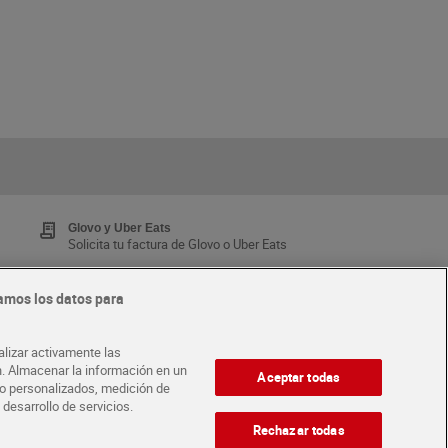
Glovo y Uber Eats
Solicita tu factura de Glovo o Uber Eats
amos los datos para
Tarjeta MaX Dia
Te devuelve hasta 8€/mes de tus compras.
alizar activamente las
¡Solicita tu tarjeta de crédito aquí!
ón. Almacenar la información en un
Aceptar todas
ido personalizados, medición de
 desarrollo de servicios.
·
ABRE TU TIENDA
DIA CORPORATE
Rechazar todas