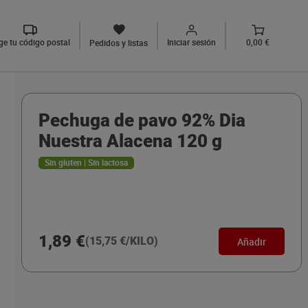
ige tu código postal
Iniciar sesión
0,00 €
Pedidos y listas
Pechuga de pavo 92% Dia
Nuestra Alacena 120 g
Sin gluten | Sin lactosa
1,89 €
(15,75 €/KILO)
Añadir