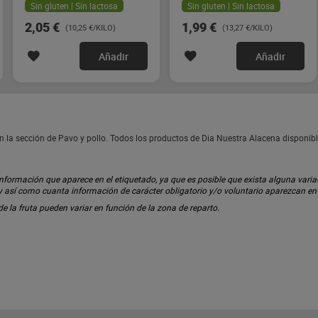
Sin gluten | Sin lactosa
Sin gluten | Sin lactosa
2,05 €
1,99 €
(10,25 €/KILO)
(13,27 €/KILO)
Añadir
Añadir
la sección de Pavo y pollo. Todos los productos de Dia Nuestra Alacena disponib
ormación que aparece en el etiquetado, ya que es posible que exista alguna variaci
 y así como cuanta información de carácter obligatorio y/o voluntario aparezcan e
 de la fruta pueden variar en función de la zona de reparto.