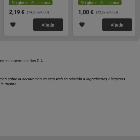
Sin gluten | Sin lactosa
Sin gluten | Sin lactosa
2,19 €
1,00 €
(14,60 €/KILO)
(22,22 €/KILO)
Añadir
Añadir
les en supermercados DIA.
ón sobre la declaración en esta web en relación a ingredientes, alérgenos,
n la misma.