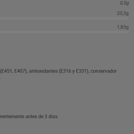
0,5g
20,3g
1,85g
 (E451, E407), antioxidantes (E316 y E331), conservador
.
erentemente antes de 3 días.