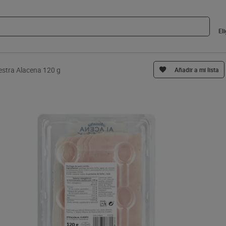
El
stra Alacena 120 g
Añadir a mi lista