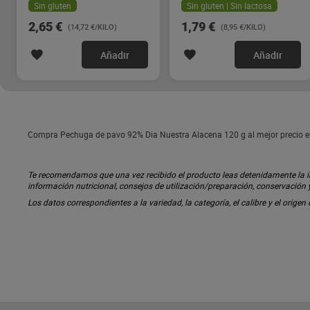
Sin gluten
Sin gluten | Sin lactosa
2,65 €
1,79 €
(14,72 €/KILO)
(8,95 €/KILO)
Añadir
Añadir
Compra Pechuga de pavo 92% Dia Nuestra Alacena 120 g al mejor precio en 
Te recomendamos que una vez recibido el producto leas detenidamente la inf
información nutricional, consejos de utilización/preparación, conservación
Los datos correspondientes a la variedad, la categoría, el calibre y el origen