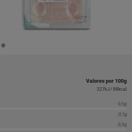
Valores por 100g
327kJ
/
88kcal
0,5g
0,1g
0,5g