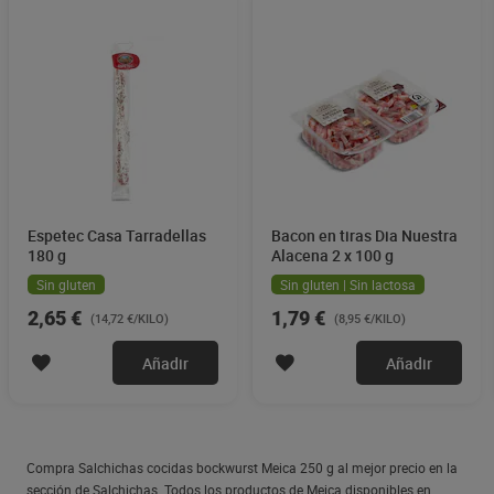
Espetec Casa Tarradellas
Bacon en tiras Dia Nuestra
180 g
Alacena 2 x 100 g
Sin gluten
Sin gluten | Sin lactosa
2,65 €
1,79 €
(14,72 €/KILO)
(8,95 €/KILO)
Añadir
Añadir
Compra Salchichas cocidas bockwurst Meica 250 g al mejor precio en la
sección de Salchichas. Todos los productos de Meica disponibles en