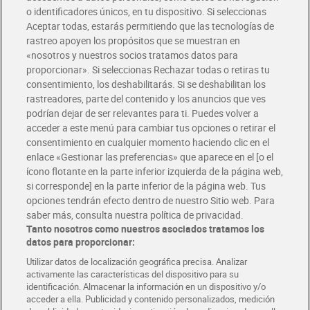
o identificadores únicos, en tu dispositivo. Si seleccionas
Envío gratis por compras superiores a 100€
Aceptar todas, estarás permitiendo que las tecnologías de
Envío estandar por 4,99€
rastreo apoyen los propósitos que se muestran en
«nosotros y nuestros socios tratamos datos para
Glovo y Uber Eats
proporcionar». Si seleccionas Rechazar todas o retiras tu
Solicita tu factura de Glovo o Uber Eats
consentimiento, los deshabilitarás. Si se deshabilitan los
rastreadores, parte del contenido y los anuncios que ves
podrían dejar de ser relevantes para ti. Puedes volver a
Únete al CLUB Dia
acceder a este menú para cambiar tus opciones o retirar el
Disfruta las ventajas y ofertas exclusivas.
consentimiento en cualquier momento haciendo clic en el
Descárgate la APP Dia
enlace «Gestionar las preferencias» que aparece en el [o el
ícono flotante en la parte inferior izquierda de la página web,
Folletos y Tiendas
si corresponde] en la parte inferior de la página web. Tus
Descubre las mejores ofertas y busca tu tienda más cercana
opciones tendrán efecto dentro de nuestro Sitio web. Para
saber más, consulta nuestra política de privacidad.
Tanto nosotros como nuestros asociados tratamos los
Tarjeta MaX Dia
Te devuelve hasta 8€/mes de tus compras.
datos para proporcionar:
¡Solicita tu tarjeta de crédito aquí!
Utilizar datos de localización geográfica precisa. Analizar
activamente las características del dispositivo para su
RECETAS
COMER MEJOR CADA DIA
EMPLEO
identificación. Almacenar la información en un dispositivo y/o
acceder a ella. Publicidad y contenido personalizados, medición
COLABORA CON DIA
ABRE TU TIENDA
DIA CORPORATE