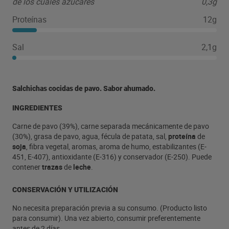
de los cuales azúcares
0,3g
Proteínas
12g
Sal
2,1g
Salchichas cocidas de pavo. Sabor ahumado.
INGREDIENTES
Carne de pavo (39%), carne separada mecánicamente de pavo
(30%), grasa de pavo, agua, fécula de patata, sal,
proteína
de
soja
, fibra vegetal, aromas, aroma de humo, estabilizantes (E-
451, E-407), antioxidante (E-316) y conservador (E-250). Puede
contener
trazas
de
leche
.
CONSERVACIÓN Y UTILIZACIÓN
No necesita preparación previa a su consumo. (Producto listo
para consumir). Una vez abierto, consumir preferentemente
antes de 2 días.