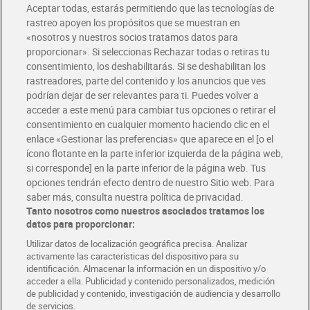
Aceptar todas, estarás permitiendo que las tecnologías de
Envío estandar por 4,99€
rastreo apoyen los propósitos que se muestran en
«nosotros y nuestros socios tratamos datos para
Glovo y Uber Eats
proporcionar». Si seleccionas Rechazar todas o retiras tu
Solicita tu factura de Glovo o Uber Eats
consentimiento, los deshabilitarás. Si se deshabilitan los
rastreadores, parte del contenido y los anuncios que ves
podrían dejar de ser relevantes para ti. Puedes volver a
Únete al CLUB Dia
acceder a este menú para cambiar tus opciones o retirar el
Disfruta las ventajas y ofertas exclusivas.
consentimiento en cualquier momento haciendo clic en el
Descárgate la APP Dia
enlace «Gestionar las preferencias» que aparece en el [o el
ícono flotante en la parte inferior izquierda de la página web,
Folletos y Tiendas
si corresponde] en la parte inferior de la página web. Tus
Descubre las mejores ofertas y busca tu tienda más cercana
opciones tendrán efecto dentro de nuestro Sitio web. Para
saber más, consulta nuestra política de privacidad.
Tanto nosotros como nuestros asociados tratamos los
Tarjeta MaX Dia
Te devuelve hasta 8€/mes de tus compras.
datos para proporcionar:
¡Solicita tu tarjeta de crédito aquí!
Utilizar datos de localización geográfica precisa. Analizar
activamente las características del dispositivo para su
RECETAS
COMER MEJOR CADA DIA
EMPLEO
identificación. Almacenar la información en un dispositivo y/o
acceder a ella. Publicidad y contenido personalizados, medición
COLABORA CON DIA
ABRE TU TIENDA
DIA CORPORATE
de publicidad y contenido, investigación de audiencia y desarrollo
de servicios.