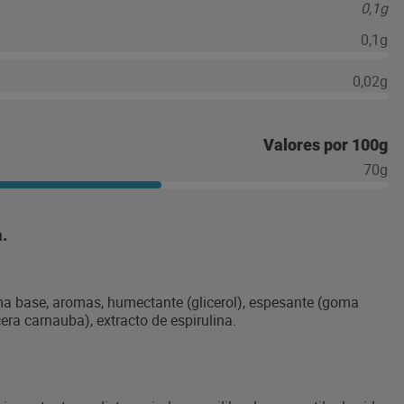
0,1g
0,1g
0,02g
Valores por 100g
70g
.
goma base, aromas, humectante (glicerol), espesante (goma
era carnauba), extracto de espirulina.