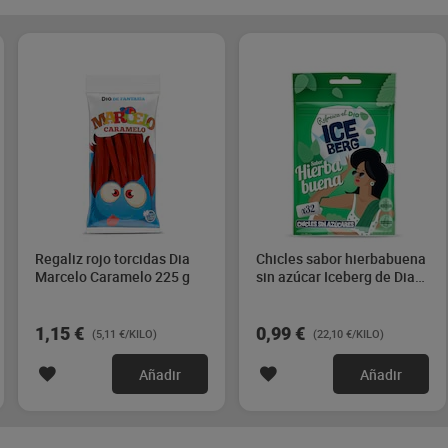
Regaliz rojo torcidas Dia
Chicles sabor hierbabuena
Marcelo Caramelo 225 g
sin azúcar Iceberg de Dia
44.8 g
1,15 €
0,99 €
(5,11 €/KILO)
(22,10 €/KILO)
Añadir
Añadir