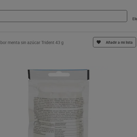
El
abor menta sin azúcar Trident 43 g
Añadir a mi lista