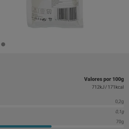
Valores por 100g
712kJ
/
171kcal
0,2g
0,1g
70g