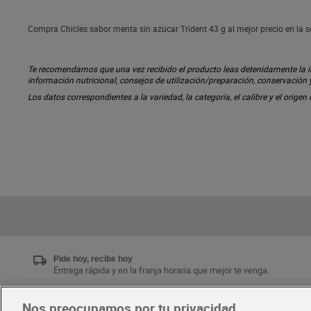
Compra Chicles sabor menta sin azúcar Trident 43 g al mejor precio en la 
Te recomendamos que una vez recibido el producto leas detenidamente la inf
información nutricional, consejos de utilización/preparación, conservación
Los datos correspondientes a la variedad, la categoría, el calibre y el origen
Pide hoy, recibe hoy
Entrega rápida y en la franja horaria que mejor te venga.
Nos preocupamos por tu privacidad