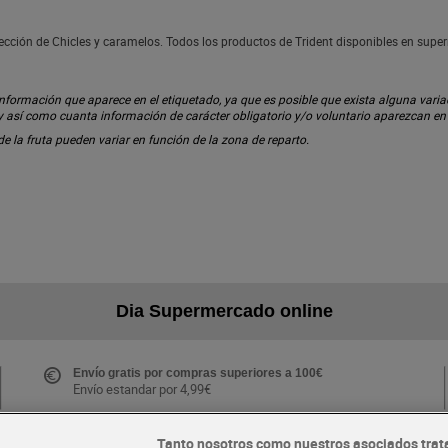
sección de Chicles y caramelos. Todos los productos de Trident disponibles en sup
ormación que aparece en el etiquetado, ya que es posible que exista alguna variaci
 y así como cuanta información de carácter obligatorio y/o voluntario aparezcan e
 de la fruta pueden variar en función de la zona de reparto.
Dia Supermercado online
Envío gratis por compras superiores a 100€
Envío estandar por 4,99€
Tanto nosotros como nuestros asociados trat