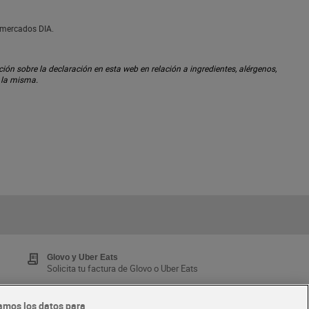
ermercados DIA.
ón sobre la declaración en esta web en relación a ingredientes, alérgenos,
n la misma.
Glovo y Uber Eats
Solicita tu factura de Glovo o Uber Eats
amos los datos para