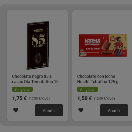
Chocolate negro 85%
Chocolate con leche
cacao Dia Temptation 100
Nestlé Extrafino 125 g
g
Sin gluten
Sin gluten
1,75 €
1,50 €
(17,50 €/KILO)
(12,00 €/KILO)
Añadir
Añadir