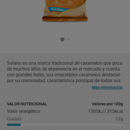
Solano es una marca tradicional de caramelos que goza
de muchos años de experiencia en el mercado y cuenta
con grandes fieles, sus irresistibles caramelos destacan
por su cremosidad, característica principal de todos sus
productos. Solano presenta caramelos sin azúcar y sin
Más información
gluten, permitiendo a sus consumidores disfrutar de
ellos sin ningún tipo de remordimiento ayudando así a
cuidar la higiene y protección bucodental. Su dulzor y
VALOR NUTRICIONAL
Valores por 100g
cremosidad, así como su variedad de sabores, los hacen
Valor energético
1305kJ
/
315kcal
perfectos para disfrutar en cualquier momento del día.
Grasas
12g
En un descanso, con el café, antes de irse a dormir...