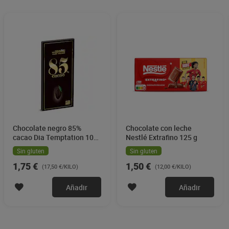
Chocolate negro 85%
Chocolate con leche
cacao Dia Temptation 100
Nestlé Extrafino 125 g
g
Sin gluten
Sin gluten
1,75 €
1,50 €
(17,50 €/KILO)
(12,00 €/KILO)
Añadir
Añadir