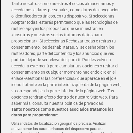
Tanto nosotros como nuestros
4
socios almacenamos y
accedemos a datos personales, como datos de navegación
o identificadores únicos, en tu dispositivo. Si seleccionas
Envío gratis por compras superiores a 100€
Aceptar todas, estarás permitiendo que las tecnologías de
Envío estandar por 4,99€
rastreo apoyen los propósitos que se muestran en
«nosotros y nuestros socios tratamos datos para
Glovo y Uber Eats
proporcionar». Si seleccionas Rechazar todas o retiras tu
Solicita tu factura de Glovo o Uber Eats
consentimiento, los deshabilitarás. Si se deshabilitan los
rastreadores, parte del contenido y los anuncios que ves
podrían dejar de ser relevantes para ti. Puedes volver a
Únete al CLUB Dia
acceder a este menú para cambiar tus opciones o retirar el
Disfruta las ventajas y ofertas exclusivas.
consentimiento en cualquier momento haciendo clic en el
Descárgate la APP Dia
enlace «Gestionar las preferencias» que aparece en el [o el
ícono flotante en la parte inferior izquierda de la página web,
Folletos y Tiendas
si corresponde] en la parte inferior de la página web. Tus
Descubre las mejores ofertas y busca tu tienda más cercana
opciones tendrán efecto dentro de nuestro Sitio web. Para
saber más, consulta nuestra política de privacidad.
Tanto nosotros como nuestros asociados tratamos los
Tarjeta MaX Dia
Te devuelve hasta 8€/mes de tus compras.
datos para proporcionar:
¡Solicita tu tarjeta de crédito aquí!
Utilizar datos de localización geográfica precisa. Analizar
activamente las características del dispositivo para su
RECETAS
COMER MEJOR CADA DIA
EMPLEO