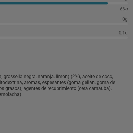
69g
0g
0,1g
 grossella negra, naranja, limón) (2%), aceite de coco,
altodextrina, aromas, espesantes (goma gellan, goma de
os grasos), agentes de recubrimiento (cera carnauba),
 remolacha)