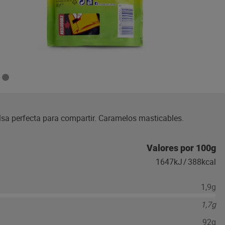
lsa perfecta para compartir. Caramelos masticables.
Valores por 100g
1647kJ
/
388kcal
1,9g
1,7g
92g