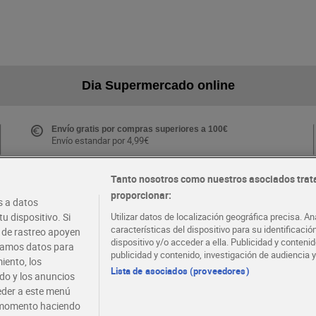
Dia Supermercado online
Envío gratis por compras superiores a 100€
Envío estandar por 4,99€
Tanto nosotros como nuestros asociados trat
proporcionar:
Folletos y Tiendas
 a datos
Descubre las mejores ofertas y busca tu tienda más
u dispositivo. Si
Utilizar datos de localización geográfica precisa. An
cercana
características del dispositivo para su identificaci
s de rastreo apoyen
dispositivo y/o acceder a ella. Publicidad y conten
atamos datos para
publicidad y contenido, investigación de audiencia y
iento, los
·
·
EMPLEO
COLABORA CON DIA
Lista de asociados (proveedores)
ido y los anuncios
ceder a este menú
r momento haciendo