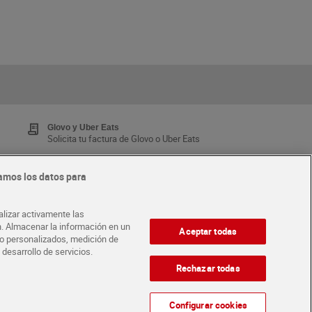
Glovo y Uber Eats
Solicita tu factura de Glovo o Uber Eats
amos los datos para
Tarjeta MaX Dia
Te devuelve hasta 8€/mes de tus compras.
alizar activamente las
¡Solicita tu tarjeta de crédito aquí!
ón. Almacenar la información en un
Aceptar todas
ido personalizados, medición de
 desarrollo de servicios.
·
ABRE TU TIENDA
DIA CORPORATE
Rechazar todas
Configurar cookies