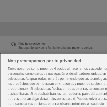
Pide hoy, recibe hoy
Entrega rápida y en la franja horaria que mejor te venga.
Nos preocupamos por tu privacidad
Únete al CLUB Dia
Tanto nosotros como nuestros
4
socios almacenamos y accedemos
Disfruta las ventajas y ofertas exclusivas.
personales, como datos de navegación o identificadores únicos, en t
Descárgate la APP Dia
seleccionas Aceptar todas, estarás permitiendo que las tecnología
los propósitos que se muestran en «nosotros y nuestros socios tr
proporcionar». Si seleccionas Rechazar todas o retiras tu consentim
·
·
RECETAS
COMER MEJOR CADA DIA
deshabilitarás. Si se deshabilitan los rastreadores, parte del conten
que ves podrían dejar de ser relevantes para ti. Puedes volver a ac
para cambiar tus opciones o retirar el consentimiento en cualquie